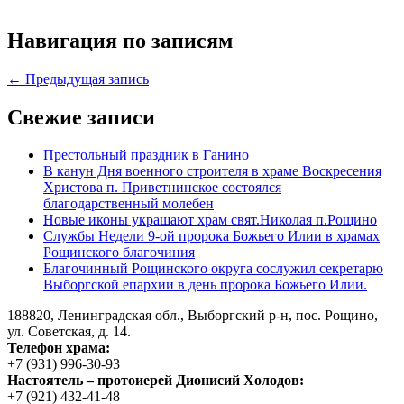
Навигация по записям
← Предыдущая запись
Свежие записи
Престольный праздник в Ганино
В канун Дня военного строителя в храме Воскресения
Христова п. Приветнинское состоялся
благодарственный молебен
Новые иконы украшают храм свят.Николая п.Рощино
Службы Недели 9-ой пророка Божьего Илии в храмах
Рощинского благочиния
Благочинный Рощинского округа сослужил секретарю
Выборгской епархии в день пророка Божьего Илии.
188820, Ленинградская обл., Выборгский
р-н,
пос. Рощино,
ул. Советская, д. 14.
Телефон храма:
+7 (931) 996-30-93
Настоятель – протоиерей Дионисий Холодов:
+7 (921) 432-41-48