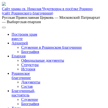
Сайт храма св. Николая Чудотворца в посёлке Рощино
(сайт Рощинского благочиния)
Русская Православная Церковь
— Московский Патриархат
— Выборгская епархия
Построим храм
вместе
Архиерей
Служение в Рощинском благочинии
Биография
Епархия
Официальные документы
Структура
История
Рощинское
благочиние
Документы
Состав
Благочинный,
настоятель
Служение
Биография