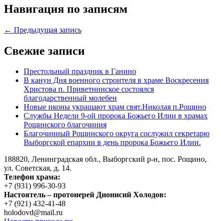
Навигация по записям
← Предыдущая запись
Свежие записи
Престольный праздник в Ганино
В канун Дня военного строителя в храме Воскресения
Христова п. Приветнинское состоялся
благодарственный молебен
Новые иконы украшают храм свят.Николая п.Рощино
Службы Недели 9-ой пророка Божьего Илии в храмах
Рощинского благочиния
Благочинный Рощинского округа сослужил секретарю
Выборгской епархии в день пророка Божьего Илии.
188820, Ленинградская обл., Выборгский
р-н,
пос. Рощино,
ул. Советская, д. 14.
Телефон храма:
+7 (931) 996-30-93
Настоятель – протоиерей Дионисий Холодов:
+7 (921) 432-41-48
holodovd@mail.ru