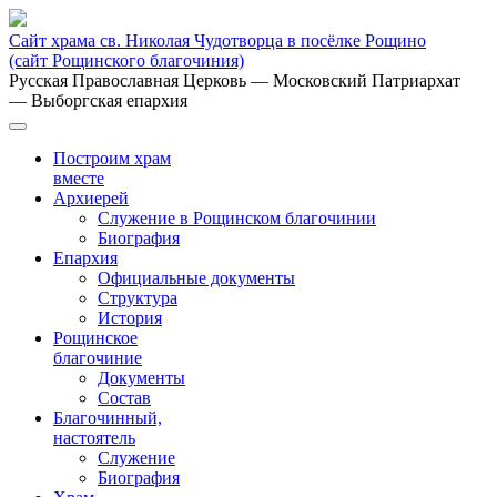
Сайт храма св. Николая Чудотворца в посёлке Рощино
(сайт Рощинского благочиния)
Русская Православная Церковь
— Московский Патриархат
— Выборгская епархия
Построим храм
вместе
Архиерей
Служение в Рощинском благочинии
Биография
Епархия
Официальные документы
Структура
История
Рощинское
благочиние
Документы
Состав
Благочинный,
настоятель
Служение
Биография