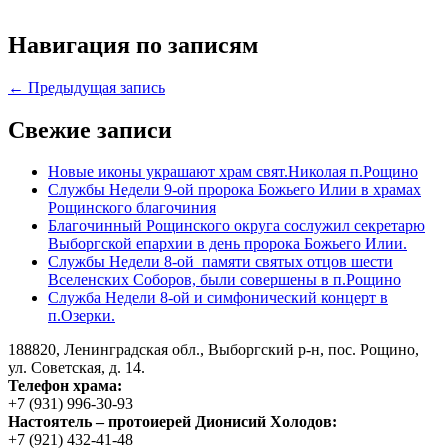
Навигация по записям
← Предыдущая запись
Свежие записи
Новые иконы украшают храм свят.Николая п.Рощино
Службы Недели 9-ой пророка Божьего Илии в храмах
Рощинского благочиния
Благочинный Рощинского округа сослужил секретарю
Выборгской епархии в день пророка Божьего Илии.
Службы Недели 8-ой памяти святых отцов шести
Вселенских Соборов, были совершены в п.Рощино
Служба Недели 8-ой и симфонический концерт в
п.Озерки.
188820, Ленинградская обл., Выборгский
р-н,
пос. Рощино,
ул. Советская, д. 14.
Телефон храма:
+7 (931) 996-30-93
Настоятель – протоиерей Дионисий Холодов:
+7 (921) 432-41-48