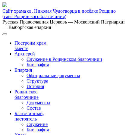
Сайт храма св. Николая Чудотворца в посёлке Рощино
(сайт Рощинского благочиния)
Русская Православная Церковь
— Московский Патриархат
— Выборгская епархия
Построим храм
вместе
Архиерей
Служение в Рощинском благочинии
Биография
Епархия
Официальные документы
Структура
История
Рощинское
благочиние
Документы
Состав
Благочинный,
настоятель
Служение
Биография