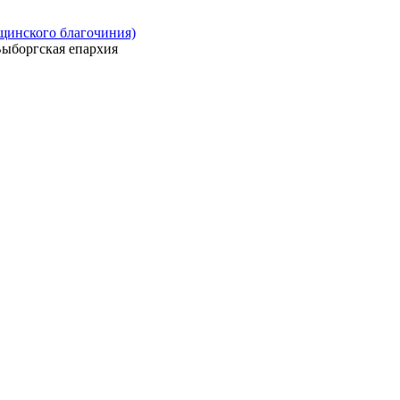
ощинского благочиния)
ыборгская епархия