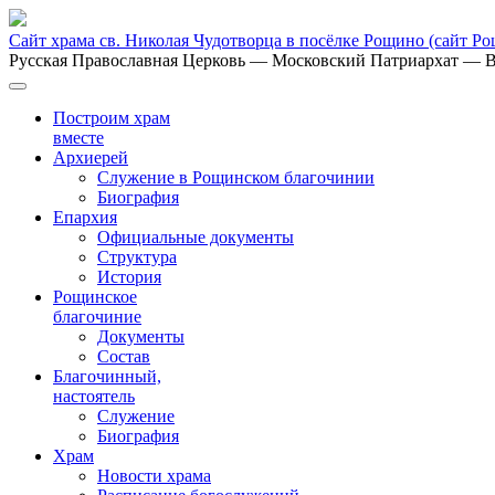
Сайт храма св. Николая Чудотворца в посёлке Рощино
(сайт Р
Русская Православная Церковь
— Московский Патриархат
— В
Построим храм
вместе
Архиерей
Служение в Рощинском благочинии
Биография
Епархия
Официальные документы
Структура
История
Рощинское
благочиние
Документы
Состав
Благочинный,
настоятель
Служение
Биография
Храм
Новости храма