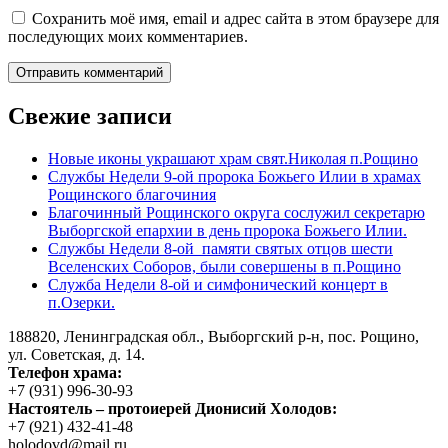
Сохранить моё имя, email и адрес сайта в этом браузере для
последующих моих комментариев.
Свежие записи
Новые иконы украшают храм свят.Николая п.Рощино
Службы Недели 9-ой пророка Божьего Илии в храмах
Рощинского благочиния
Благочинный Рощинского округа сослужил секретарю
Выборгской епархии в день пророка Божьего Илии.
Службы Недели 8-ой памяти святых отцов шести
Вселенских Соборов, были совершены в п.Рощино
Служба Недели 8-ой и симфонический концерт в
п.Озерки.
188820, Ленинградская обл., Выборгский
р-н,
пос. Рощино,
ул. Советская, д. 14.
Телефон храма:
+7 (931) 996-30-93
Настоятель – протоиерей Дионисий Холодов:
+7 (921) 432-41-48
holodovd@mail.ru