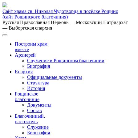
Сайт храма св. Николая Чудотворца в посёлке Рощино
(сайт Рощинского благочиния)
Русская Православная Церковь
— Московский Патриархат
— Выборгская епархия
Построим храм
вместе
Архиерей
Служение в Рощинском благочинии
Биография
Епархия
Официальные документы
Структура
История
Рощинское
благочиние
Документы
Состав
Благочинный,
настоятель
Служение
Биография