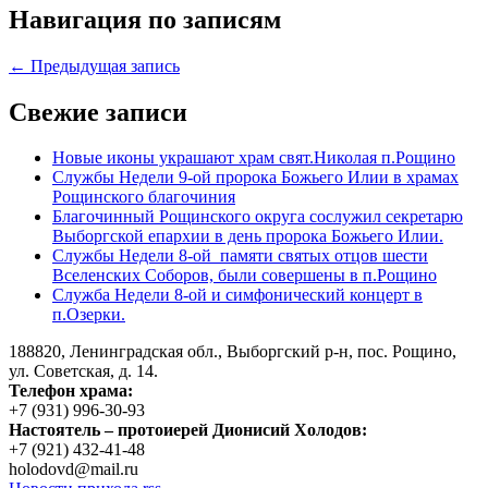
Навигация по записям
← Предыдущая запись
Свежие записи
Новые иконы украшают храм свят.Николая п.Рощино
Службы Недели 9-ой пророка Божьего Илии в храмах
Рощинского благочиния
Благочинный Рощинского округа сослужил секретарю
Выборгской епархии в день пророка Божьего Илии.
Службы Недели 8-ой памяти святых отцов шести
Вселенских Соборов, были совершены в п.Рощино
Служба Недели 8-ой и симфонический концерт в
п.Озерки.
188820, Ленинградская обл., Выборгский
р-н,
пос. Рощино,
ул. Советская, д. 14.
Телефон храма:
+7 (931) 996-30-93
Настоятель – протоиерей Дионисий Холодов:
+7 (921) 432-41-48
holodovd@mail.ru