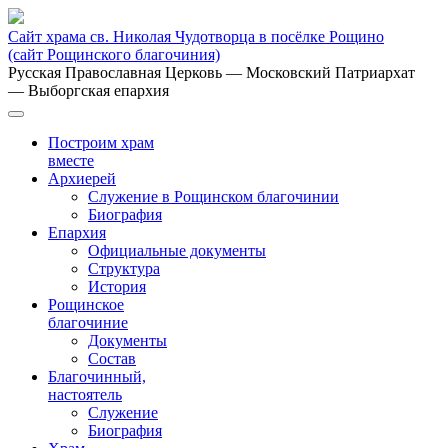
Сайт храма св. Николая Чудотворца в посёлке Рощино
(сайт Рощинского благочиния)
Русская Православная Церковь
— Московский Патриархат
— Выборгская епархия
Построим храм
вместе
Архиерей
Служение в Рощинском благочинии
Биография
Епархия
Официальные документы
Структура
История
Рощинское
благочиние
Документы
Состав
Благочинный,
настоятель
Служение
Биография