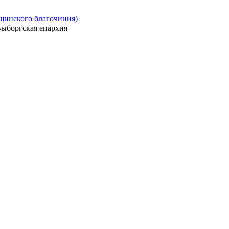
ощинского благочиния)
ыборгская епархия