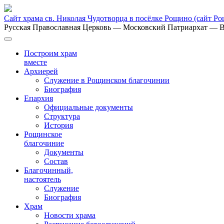
Сайт храма св. Николая Чудотворца в посёлке Рощино
(сайт Р
Русская Православная Церковь
— Московский Патриархат
— В
Построим храм
вместе
Архиерей
Служение в Рощинском благочинии
Биография
Епархия
Официальные документы
Структура
История
Рощинское
благочиние
Документы
Состав
Благочинный,
настоятель
Служение
Биография
Храм
Новости храма