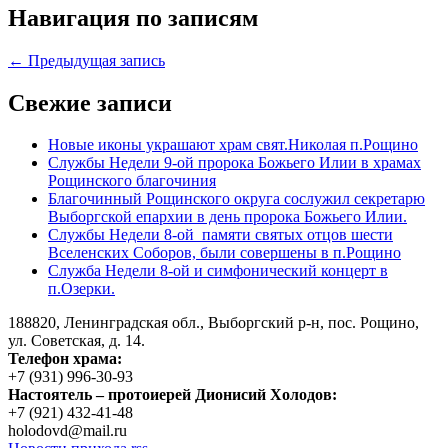
Навигация по записям
← Предыдущая запись
Свежие записи
Новые иконы украшают храм свят.Николая п.Рощино
Службы Недели 9-ой пророка Божьего Илии в храмах
Рощинского благочиния
Благочинный Рощинского округа сослужил секретарю
Выборгской епархии в день пророка Божьего Илии.
Службы Недели 8-ой памяти святых отцов шести
Вселенских Соборов, были совершены в п.Рощино
Служба Недели 8-ой и симфонический концерт в
п.Озерки.
188820, Ленинградская обл., Выборгский
р-н,
пос. Рощино,
ул. Советская, д. 14.
Телефон храма:
+7 (931) 996-30-93
Настоятель – протоиерей Дионисий Холодов:
+7 (921) 432-41-48
holodovd@mail.ru