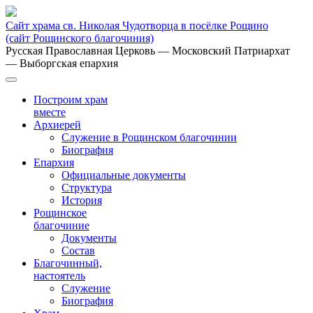
Сайт храма св. Николая Чудотворца в посёлке Рощино
(сайт Рощинского благочиния)
Русская Православная Церковь
— Московский Патриархат
— Выборгская епархия
Построим храм
вместе
Архиерей
Служение в Рощинском благочинии
Биография
Епархия
Официальные документы
Структура
История
Рощинское
благочиние
Документы
Состав
Благочинный,
настоятель
Служение
Биография