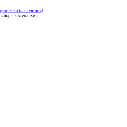
ощинского благочиния)
ыборгская епархия