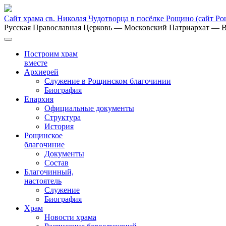
Сайт храма св. Николая Чудотворца в посёлке Рощино
(сайт Р
Русская Православная Церковь
— Московский Патриархат
— В
Построим храм
вместе
Архиерей
Служение в Рощинском благочинии
Биография
Епархия
Официальные документы
Структура
История
Рощинское
благочиние
Документы
Состав
Благочинный,
настоятель
Служение
Биография
Храм
Новости храма