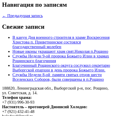
Навигация по записям
← Предыдущая запись
Свежие записи
В канун Дня военного строителя в храме Воскресения
Христова п. Приветнинское состоялся
благодарственный молебен
Новые иконы украшают храм свят.Николая п.Рощино
Службы Недели 9-ой пророка Божьего Илии в храмах
Рощинского благочиния
Благочинный Рощинского округа сослужил секретарю
Выборгской епархии в день пророка Божьего Илии.
Службы Недели 8-ой памяти святых отцов шести
Вселенских Соборов, были совершены в п.Рощино
188820, Ленинградская обл., Выборгский
р-н,
пос. Рощино,
ул. Советская, д. 14.
Телефон храма:
+7 (931) 996-30-93
Настоятель – протоиерей Дионисий Холодов:
+7 (921) 432-41-48