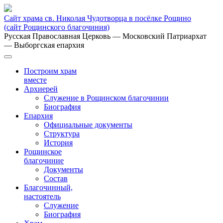
Сайт храма св. Николая Чудотворца в посёлке Рощино
(сайт Рощинского благочиния)
Русская Православная Церковь
— Московский Патриархат
— Выборгская епархия
Построим храм
вместе
Архиерей
Служение в Рощинском благочинии
Биография
Епархия
Официальные документы
Структура
История
Рощинское
благочиние
Документы
Состав
Благочинный,
настоятель
Служение
Биография