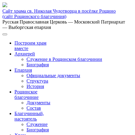
Сайт храма св. Николая Чудотворца в посёлке Рощино
(сайт Рощинского благочиния)
Русская Православная Церковь
— Московский Патриархат
— Выборгская епархия
Построим храм
вместе
Архиерей
Служение в Рощинском благочинии
Биография
Епархия
Официальные документы
Структура
История
Рощинское
благочиние
Документы
Состав
Благочинный,
настоятель
Служение
Биография