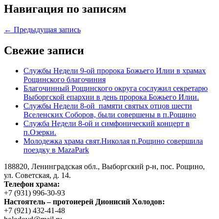
Навигация по записям
← Предыдущая запись
Свежие записи
Службы Недели 9-ой пророка Божьего Илии в храмах
Рощинского благочиния
Благочинный Рощинского округа сослужил секретарю
Выборгской епархии в день пророка Божьего Илии.
Службы Недели 8-ой памяти святых отцов шести
Вселенских Соборов, были совершены в п.Рощино
Служба Недели 8-ой и симфонический концерт в
п.Озерки.
Молодежка храма свят.Николая п.Рощино совершила
поездку в MazaPark
188820, Ленинградская обл., Выборгский
р-н,
пос. Рощино,
ул. Советская, д. 14.
Телефон храма:
+7 (931) 996-30-93
Настоятель – протоиерей Дионисий Холодов:
+7 (921) 432-41-48