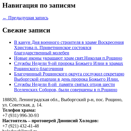
Навигация по записям
← Предыдущая запись
Свежие записи
В канун Дня военного строителя в храме Воскресения
Христова п. Приветнинское состоялся
благодарственный молебен
Новые иконы украшают храм свят.Николая п.Рощино
Службы Недели 9-ой пророка Божьего Илии в храмах
Рощинского благочиния
Благочинный Рощинского округа сослужил секретарю
Выборгской епархии в день пророка Божьего Илии.
Службы Недели 8-ой памяти святых отцов шести
Вселенских Соборов, были совершены в п.Рощино
188820, Ленинградская обл., Выборгский
р-н,
пос. Рощино,
ул. Советская, д. 14.
Телефон храма:
+7 (931) 996-30-93
Настоятель – протоиерей Дионисий Холодов:
+7 (921) 432-41-48