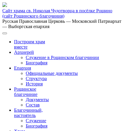
Сайт храма св. Николая Чудотворца в посёлке Рощино
(сайт Рощинского благочиния)
Русская Православная Церковь
— Московский Патриархат
— Выборгская епархия
Построим храм
вместе
Архиерей
Служение в Рощинском благочинии
Биография
Епархия
Официальные документы
Структура
История
Рощинское
благочиние
Документы
Состав
Благочинный,
настоятель
Служение
Биография