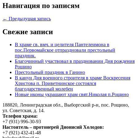
Навигация по записям
← Предыдущая запись
Свежие записи
В храме св. вмч. и целителя Пантелеимона в
пос.Первомайское отпраздновали престольный
праздник.
Благочинный участвовал в праздновании Дня рождения
Рощино
Престольный праздник в Ганино
В канун Дня военного строителя в храме Воскресения
Христова п. Приветнинское состоялся
благодарственный молебен
Новые иконы украшают храм свят.Николая п.Рощино
188820, Ленинградская обл., Выборгский
р-н,
пос. Рощино,
ул. Советская, д. 14.
Телефон храма:
+7 (931) 996-30-93
Настоятель – протоиерей Дионисий Холодов:
+7 (921) 432-41-48