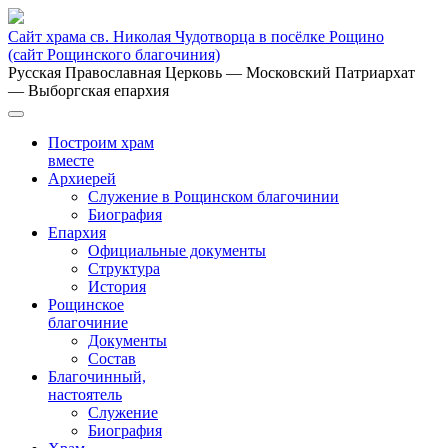
Сайт храма св. Николая Чудотворца в посёлке Рощино
(сайт Рощинского благочиния)
Русская Православная Церковь
— Московский Патриархат
— Выборгская епархия
Построим храм
вместе
Архиерей
Служение в Рощинском благочинии
Биография
Епархия
Официальные документы
Структура
История
Рощинское
благочиние
Документы
Состав
Благочинный,
настоятель
Служение
Биография