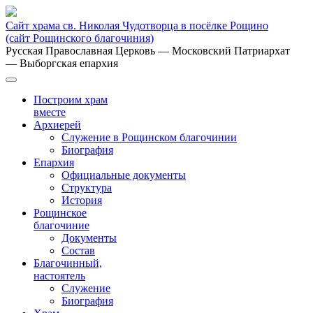
Сайт храма св. Николая Чудотворца в посёлке Рощино
(сайт Рощинского благочиния)
Русская Православная Церковь
— Московский Патриархат
— Выборгская епархия
Построим храм
вместе
Архиерей
Служение в Рощинском благочинии
Биография
Епархия
Официальные документы
Структура
История
Рощинское
благочиние
Документы
Состав
Благочинный,
настоятель
Служение
Биография