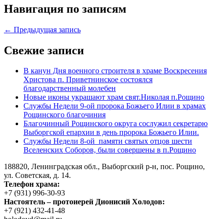
Навигация по записям
← Предыдущая запись
Свежие записи
В канун Дня военного строителя в храме Воскресения
Христова п. Приветнинское состоялся
благодарственный молебен
Новые иконы украшают храм свят.Николая п.Рощино
Службы Недели 9-ой пророка Божьего Илии в храмах
Рощинского благочиния
Благочинный Рощинского округа сослужил секретарю
Выборгской епархии в день пророка Божьего Илии.
Службы Недели 8-ой памяти святых отцов шести
Вселенских Соборов, были совершены в п.Рощино
188820, Ленинградская обл., Выборгский
р-н,
пос. Рощино,
ул. Советская, д. 14.
Телефон храма:
+7 (931) 996-30-93
Настоятель – протоиерей Дионисий Холодов:
+7 (921) 432-41-48