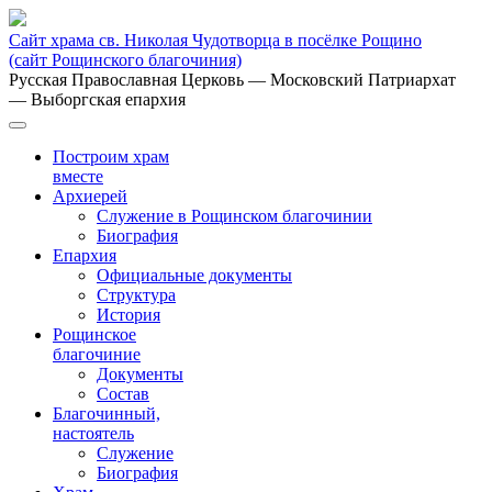
Сайт храма св. Николая Чудотворца в посёлке Рощино
(сайт Рощинского благочиния)
Русская Православная Церковь
— Московский Патриархат
— Выборгская епархия
Построим храм
вместе
Архиерей
Служение в Рощинском благочинии
Биография
Епархия
Официальные документы
Структура
История
Рощинское
благочиние
Документы
Состав
Благочинный,
настоятель
Служение
Биография