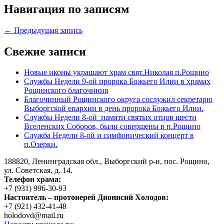
Навигация по записям
← Предыдущая запись
Свежие записи
Новые иконы украшают храм свят.Николая п.Рощино
Службы Недели 9-ой пророка Божьего Илии в храмах
Рощинского благочиния
Благочинный Рощинского округа сослужил секретарю
Выборгской епархии в день пророка Божьего Илии.
Службы Недели 8-ой памяти святых отцов шести
Вселенских Соборов, были совершены в п.Рощино
Служба Недели 8-ой и симфонический концерт в
п.Озерки.
188820, Ленинградская обл., Выборгский
р-н,
пос. Рощино,
ул. Советская, д. 14.
Телефон храма:
+7 (931) 996-30-93
Настоятель – протоиерей Дионисий Холодов:
+7 (921) 432-41-48
holodovd@mail.ru