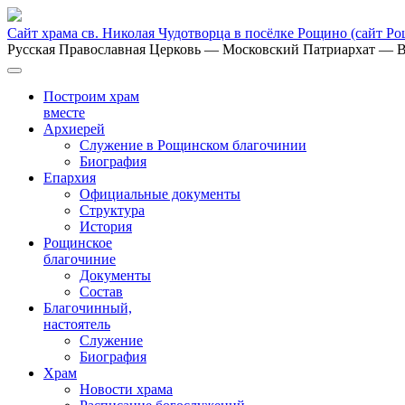
Сайт храма св. Николая Чудотворца в посёлке Рощино
(сайт Р
Русская Православная Церковь
— Московский Патриархат
— В
Построим храм
вместе
Архиерей
Служение в Рощинском благочинии
Биография
Епархия
Официальные документы
Структура
История
Рощинское
благочиние
Документы
Состав
Благочинный,
настоятель
Служение
Биография
Храм
Новости храма