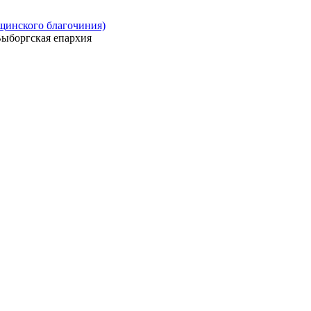
ощинского благочиния)
ыборгская епархия