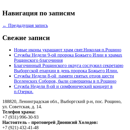
Навигация по записям
← Предыдущая запись
Свежие записи
Новые иконы украшают храм свят.Николая п.Рощино
Службы Недели 9-ой пророка Божьего Илии в храмах
Рощинского благочиния
Благочинный Рощинского округа сослужил секретарю
Выборгской епархии в день пророка Божьего Илии.
Службы Недели 8-ой памяти святых отцов шести
Вселенских Соборов, были совершены в п.Рощино
Служба Недели 8-ой и симфонический концерт в
п.Озерки.
188820, Ленинградская обл., Выборгский
р-н,
пос. Рощино,
ул. Советская, д. 14.
Телефон храма:
+7 (931) 996-30-93
Настоятель – протоиерей Дионисий Холодов:
+7 (921) 432-41-48