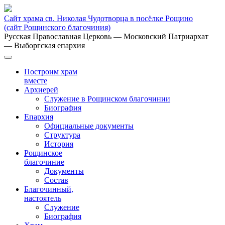
Сайт храма св. Николая Чудотворца в посёлке Рощино
(сайт Рощинского благочиния)
Русская Православная Церковь
— Московский Патриархат
— Выборгская епархия
Построим храм
вместе
Архиерей
Служение в Рощинском благочинии
Биография
Епархия
Официальные документы
Структура
История
Рощинское
благочиние
Документы
Состав
Благочинный,
настоятель
Служение
Биография