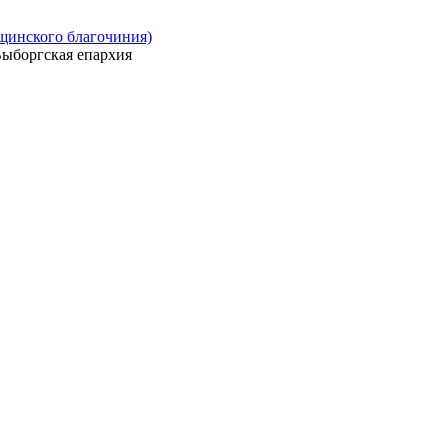
ощинского благочиния)
ыборгская епархия