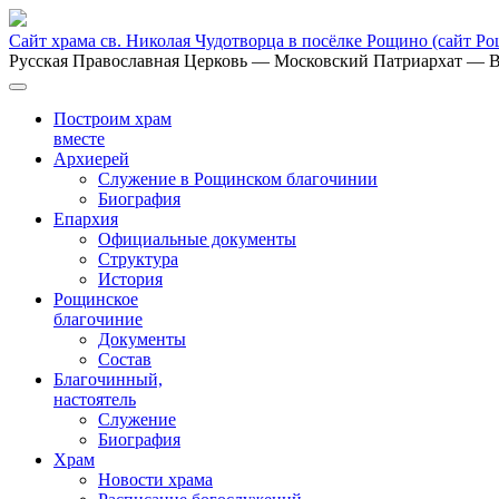
Сайт храма св. Николая Чудотворца в посёлке Рощино
(сайт Р
Русская Православная Церковь
— Московский Патриархат
— В
Построим храм
вместе
Архиерей
Служение в Рощинском благочинии
Биография
Епархия
Официальные документы
Структура
История
Рощинское
благочиние
Документы
Состав
Благочинный,
настоятель
Служение
Биография
Храм
Новости храма