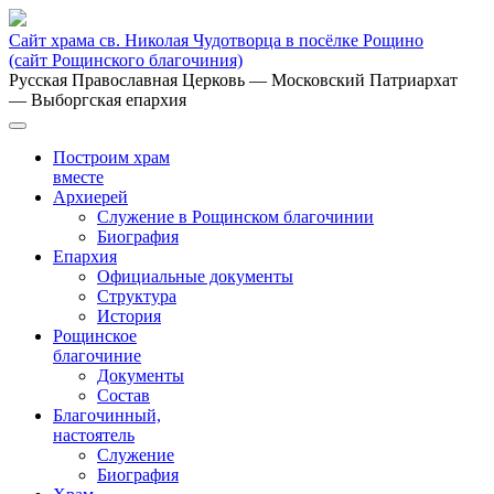
Сайт храма св. Николая Чудотворца в посёлке Рощино
(сайт Рощинского благочиния)
Русская Православная Церковь
— Московский Патриархат
— Выборгская епархия
Построим храм
вместе
Архиерей
Служение в Рощинском благочинии
Биография
Епархия
Официальные документы
Структура
История
Рощинское
благочиние
Документы
Состав
Благочинный,
настоятель
Служение
Биография