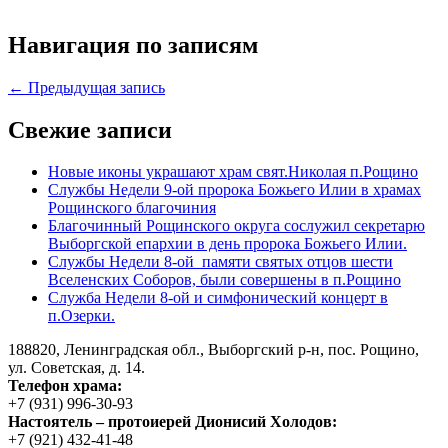
Навигация по записям
← Предыдущая запись
Свежие записи
Новые иконы украшают храм свят.Николая п.Рощино
Службы Недели 9-ой пророка Божьего Илии в храмах
Рощинского благочиния
Благочинный Рощинского округа сослужил секретарю
Выборгской епархии в день пророка Божьего Илии.
Службы Недели 8-ой памяти святых отцов шести
Вселенских Соборов, были совершены в п.Рощино
Служба Недели 8-ой и симфонический концерт в
п.Озерки.
188820, Ленинградская обл., Выборгский
р-н,
пос. Рощино,
ул. Советская, д. 14.
Телефон храма:
+7 (931) 996-30-93
Настоятель – протоиерей Дионисий Холодов:
+7 (921) 432-41-48