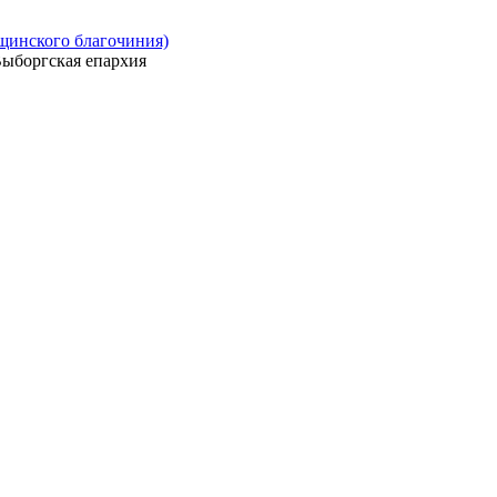
ощинского благочиния)
ыборгская епархия