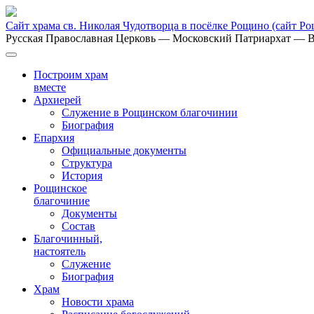
Сайт храма св. Николая Чудотворца в посёлке Рощино
(сайт Р
Русская Православная Церковь
— Московский Патриархат
— В
Построим храм
вместе
Архиерей
Служение в Рощинском благочинии
Биография
Епархия
Официальные документы
Структура
История
Рощинское
благочиние
Документы
Состав
Благочинный,
настоятель
Служение
Биография
Храм
Новости храма