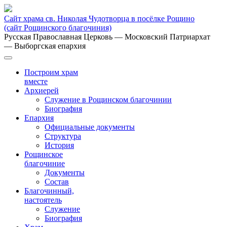
Сайт храма св. Николая Чудотворца в посёлке Рощино
(сайт Рощинского благочиния)
Русская Православная Церковь
— Московский Патриархат
— Выборгская епархия
Построим храм
вместе
Архиерей
Служение в Рощинском благочинии
Биография
Епархия
Официальные документы
Структура
История
Рощинское
благочиние
Документы
Состав
Благочинный,
настоятель
Служение
Биография