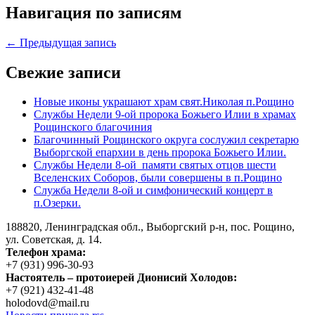
Навигация по записям
← Предыдущая запись
Свежие записи
Новые иконы украшают храм свят.Николая п.Рощино
Службы Недели 9-ой пророка Божьего Илии в храмах
Рощинского благочиния
Благочинный Рощинского округа сослужил секретарю
Выборгской епархии в день пророка Божьего Илии.
Службы Недели 8-ой памяти святых отцов шести
Вселенских Соборов, были совершены в п.Рощино
Служба Недели 8-ой и симфонический концерт в
п.Озерки.
188820, Ленинградская обл., Выборгский
р-н,
пос. Рощино,
ул. Советская, д. 14.
Телефон храма:
+7 (931) 996-30-93
Настоятель – протоиерей Дионисий Холодов:
+7 (921) 432-41-48
holodovd@mail.ru