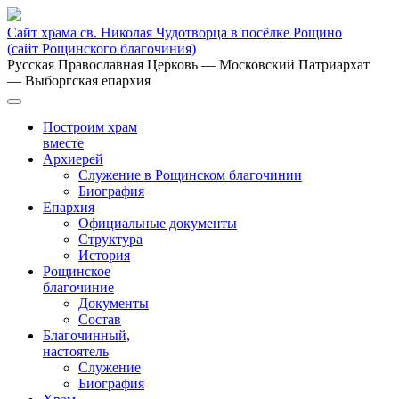
Сайт храма св. Николая Чудотворца в посёлке Рощино
(сайт Рощинского благочиния)
Русская Православная Церковь
— Московский Патриархат
— Выборгская епархия
Построим храм
вместе
Архиерей
Служение в Рощинском благочинии
Биография
Епархия
Официальные документы
Структура
История
Рощинское
благочиние
Документы
Состав
Благочинный,
настоятель
Служение
Биография