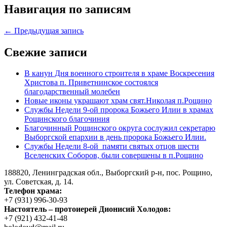
Навигация по записям
← Предыдущая запись
Свежие записи
В канун Дня военного строителя в храме Воскресения
Христова п. Приветнинское состоялся
благодарственный молебен
Новые иконы украшают храм свят.Николая п.Рощино
Службы Недели 9-ой пророка Божьего Илии в храмах
Рощинского благочиния
Благочинный Рощинского округа сослужил секретарю
Выборгской епархии в день пророка Божьего Илии.
Службы Недели 8-ой памяти святых отцов шести
Вселенских Соборов, были совершены в п.Рощино
188820, Ленинградская обл., Выборгский
р-н,
пос. Рощино,
ул. Советская, д. 14.
Телефон храма:
+7 (931) 996-30-93
Настоятель – протоиерей Дионисий Холодов:
+7 (921) 432-41-48