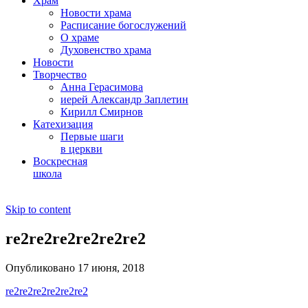
Храм
Новости храма
Расписание богослужений
О храме
Духовенство храма
Новости
Творчество
Анна Герасимова
иерей Александр Заплетин
Кирилл Смирнов
Катехизация
Первые шаги
в церкви
Воскресная
школа
Skip to content
re2re2re2re2re2re2
Опубликовано 17 июня, 2018
re2re2re2re2re2re2