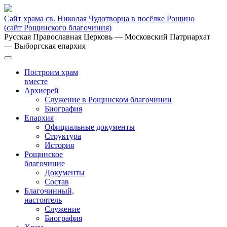
Сайт храма св. Николая Чудотворца в посёлке Рощино
(сайт Рощинского благочиния)
Русская Православная Церковь
— Московский Патриархат
— Выборгская епархия
Построим храм
вместе
Архиерей
Служение в Рощинском благочинии
Биография
Епархия
Официальные документы
Структура
История
Рощинское
благочиние
Документы
Состав
Благочинный,
настоятель
Служение
Биография