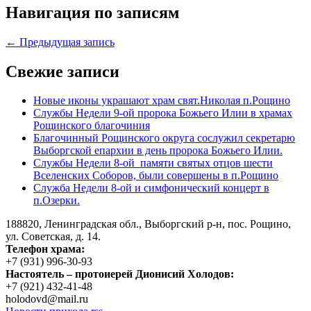
Навигация по записям
← Предыдущая запись
Свежие записи
Новые иконы украшают храм свят.Николая п.Рощино
Службы Недели 9-ой пророка Божьего Илии в храмах
Рощинского благочиния
Благочинный Рощинского округа сослужил секретарю
Выборгской епархии в день пророка Божьего Илии.
Службы Недели 8-ой памяти святых отцов шести
Вселенских Соборов, были совершены в п.Рощино
Служба Недели 8-ой и симфонический концерт в
п.Озерки.
188820, Ленинградская обл., Выборгский
р-н,
пос. Рощино,
ул. Советская, д. 14.
Телефон храма:
+7 (931) 996-30-93
Настоятель – протоиерей Дионисий Холодов:
+7 (921) 432-41-48
holodovd@mail.ru