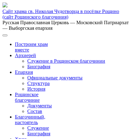
Сайт храма св. Николая Чудотворца в посёлке Рощино
(сайт Рощинского благочиния)
Русская Православная Церковь
— Московский Патриархат
— Выборгская епархия
Построим храм
вместе
Архиерей
Служение в Рощинском благочинии
Биография
Епархия
Официальные документы
Структура
История
Рощинское
благочиние
Документы
Состав
Благочинный,
настоятель
Служение
Биография