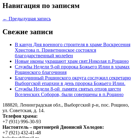
Навигация по записям
← Предыдущая запись
Свежие записи
В канун Дня военного строителя в храме Воскресения
Христова п. Приветнинское состоялся
благодарственный молебен
Новые иконы украшают храм свят.Николая п.Рощино
Службы Недели 9-ой пророка Божьего Илии в храмах
Рощинского благочиния
Благочинный Рощинского округа сослужил секретарю
Выборгской епархии в день пророка Божьего Илии.
Службы Недели 8-ой памяти святых отцов шести
Вселенских Соборов, были совершены в п.Рощино
188820, Ленинградская обл., Выборгский
р-н,
пос. Рощино,
ул. Советская, д. 14.
Телефон храма:
+7 (931) 996-30-93
Настоятель – протоиерей Дионисий Холодов:
+7 (921) 432-41-48