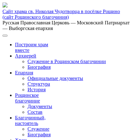
Сайт храма св. Николая Чудотворца в посёлке Рощино
(сайт Рощинского благочиния)
Русская Православная Церковь
— Московский Патриархат
— Выборгская епархия
Построим храм
вместе
Архиерей
Служение в Рощинском благочинии
Биография
Епархия
Официальные документы
Структура
История
Рощинское
благочиние
Документы
Состав
Благочинный,
настоятель
Служение
Биография