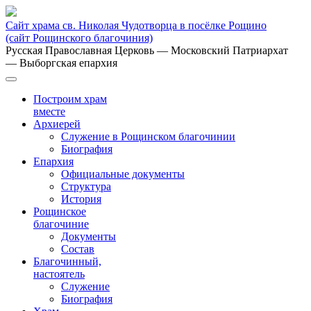
Сайт храма св. Николая Чудотворца в посёлке Рощино
(сайт Рощинского благочиния)
Русская Православная Церковь
— Московский Патриархат
— Выборгская епархия
Построим храм
вместе
Архиерей
Служение в Рощинском благочинии
Биография
Епархия
Официальные документы
Структура
История
Рощинское
благочиние
Документы
Состав
Благочинный,
настоятель
Служение
Биография