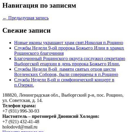
Навигация по записям
← Предыдущая запись
Свежие записи
Новые иконы украшают храм свят.Николая п.Рощино
Службы Недели 9-ой пророка Божьего Илии в храмах
Рощинского благочиния
Благочинный Рощинского округа сослужил секретарю
Выборгской епархии в день пророка Божьего Илии.
Службы Недели 8-ой памяти святых отцов шести
Вселенских Соборов, были совершены в п.Рощино
Служба Недели 8-ой и симфонический концерт в
п.Озерки.
188820, Ленинградская обл., Выборгский
р-н,
пос. Рощино,
ул. Советская, д. 14.
Телефон храма:
+7 (931) 996-30-93
Настоятель – протоиерей Дионисий Холодов:
+7 (921) 432-41-48
holodovd@mail.ru