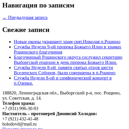
Навигация по записям
← Предыдущая запись
Свежие записи
Новые иконы украшают храм свят.Николая п.Рощино
Службы Недели 9-ой пророка Божьего Илии в храмах
Рощинского благочиния
Благочинный Рощинского округа сослужил секретарю
Выборгской епархии в день пророка Божьего Илии.
Службы Недели 8-ой памяти святых отцов шести
Вселенских Соборов, были совершены в п.Рощино
Служба Недели 8-ой и симфонический концерт в
п.Озерки.
188820, Ленинградская обл., Выборгский
р-н,
пос. Рощино,
ул. Советская, д. 14.
Телефон храма:
+7 (931) 996-30-93
Настоятель – протоиерей Дионисий Холодов:
+7 (921) 432-41-48
holodovd@mail.ru