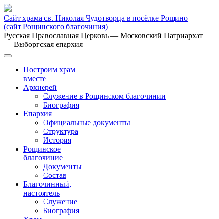
Сайт храма св. Николая Чудотворца в посёлке Рощино
(сайт Рощинского благочиния)
Русская Православная Церковь
— Московский Патриархат
— Выборгская епархия
Построим храм
вместе
Архиерей
Служение в Рощинском благочинии
Биография
Епархия
Официальные документы
Структура
История
Рощинское
благочиние
Документы
Состав
Благочинный,
настоятель
Служение
Биография