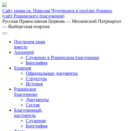
Сайт храма св. Николая Чудотворца в посёлке Рощино
(сайт Рощинского благочиния)
Русская Православная Церковь
— Московский Патриархат
— Выборгская епархия
Построим храм
вместе
Архиерей
Служение в Рощинском благочинии
Биография
Епархия
Официальные документы
Структура
История
Рощинское
благочиние
Документы
Состав
Благочинный,
настоятель
Служение
Биография