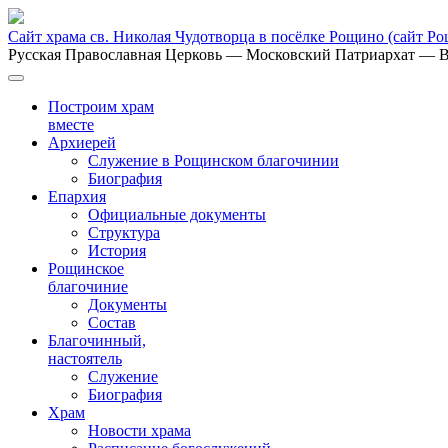
Сайт храма св. Николая Чудотворца в посёлке Рощино
(сайт Р
Русская Православная Церковь
— Московский Патриархат
— В
Построим храм
вместе
Архиерей
Служение в Рощинском благочинии
Биография
Епархия
Официальные документы
Структура
История
Рощинское
благочиние
Документы
Состав
Благочинный,
настоятель
Служение
Биография
Храм
Новости храма