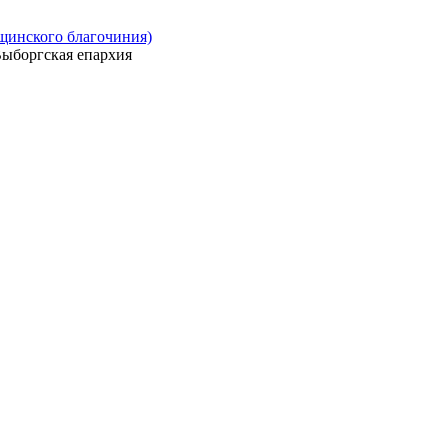
ощинского благочиния)
ыборгская епархия