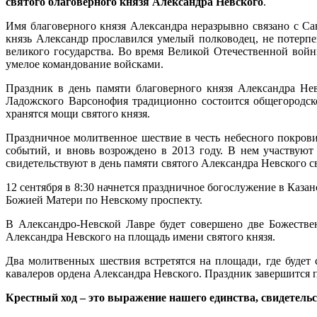
святого благоверного князя Александра Невского
.
Имя благоверного князя Александра неразрывно связано с С
князь Александр прославился умелый полководец, не потерп
великого государства. Во время Великой Отечественной вой
умелое командование войсками.
Праздник в день памяти благоверного князя Александра Не
Ладожского Варсонофия традиционно состоится общегородск
хранятся мощи святого князя.
Праздничное молитвенное шествие в честь небесного покров
событий, и вновь возрождено в 2013 году. В нем участвую
свидетельствуют в день памяти святого Александра Невского с
12 сентября в 8:30 начнется праздничное богослужение в Каза
Божией Матери по Невскому проспекту.
В Александро-Невской Лавре будет совершено две Божестве
Александра Невского на площадь имени святого князя.
Два молитвенных шествия встретятся на площади, где будет 
кавалеров ордена Александра Невского. Праздник завершится 
Крестный ход – это выражение нашего единства, свидетель