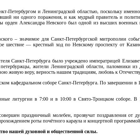
анкт-Петербургом и Ленинградской областью, поскольку именно
евший ни одного поражения, и как мудрый правитель и полити
ны орден Александра Невского был одной из высших военных на
вского – значимое для Санкт-Петербургской митрополии собы
ое шествие — крестный ход по Невскому проспекту от Казанск
ителя Санкт-Петербурга было учреждено императрицей Елизаве
т петербуржцы, жители Ленинградской области, паломники из 
вою живую веру, верность нашим традициям, любовь к Отечеству
нском кафедральном соборе Санкт-Петербурга. По завершении в 
нные литургии в 7:00 и в 10:00 в Свято-Троицком соборе. В 
совершен праздничный молебен, прозвучат поздравления от ду
прохождением роты почётного караула и концертной программой
ство нашей духовной и общественной силы.