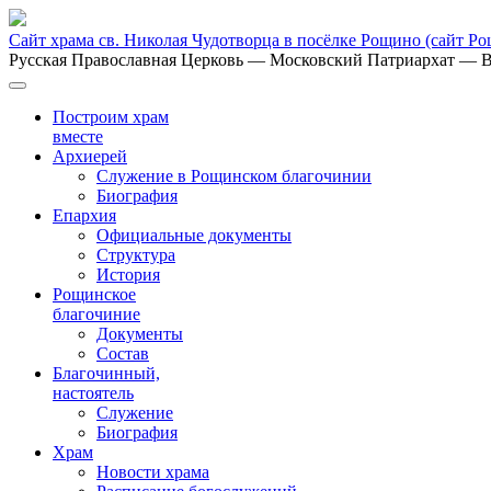
Сайт храма св. Николая Чудотворца в посёлке Рощино
(сайт Р
Русская Православная Церковь
— Московский Патриархат
— В
Построим храм
вместе
Архиерей
Служение в Рощинском благочинии
Биография
Епархия
Официальные документы
Структура
История
Рощинское
благочиние
Документы
Состав
Благочинный,
настоятель
Служение
Биография
Храм
Новости храма