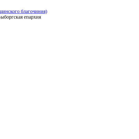
ощинского благочиния)
ыборгская епархия