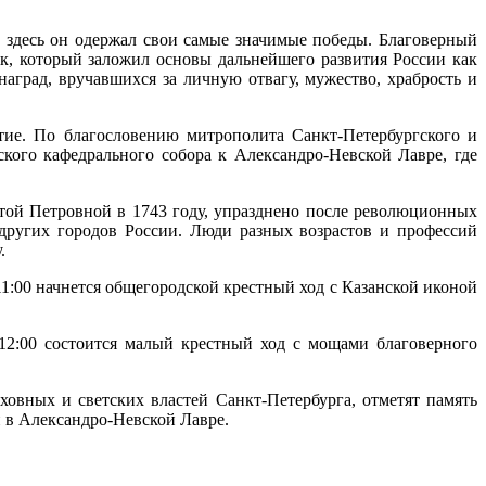
 здесь он одержал свои самые значимые победы. Благоверный
к, который заложил основы дальнейшего развития России как
град, вручавшихся за личную отвагу, мужество, храбрость и
тие. По благословению митрополита Санкт-Петербургского и
ого кафедрального собора к Александро-Невской Лавре, где
той Петровной в 1743 году, упразднено после революционных
других городов России. Люди разных возрастов и профессий
.
11:00 начнется общегородской крестный ход с Казанской иконой
12:00 состоится малый крестный ход с мощами благоверного
ховных и светских властей Санкт-Петербурга, отметят память
 в Александро-Невской Лавре.