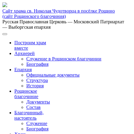
Сайт храма св. Николая Чудотворца в посёлке Рощино
(сайт Рощинского благочиния)
Русская Православная Церковь
— Московский Патриархат
— Выборгская епархия
Построим храм
вместе
Архиерей
Служение в Рощинском благочинии
Биография
Епархия
Официальные документы
Структура
История
Рощинское
благочиние
Документы
Состав
Благочинный,
настоятель
Служение
Биография