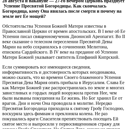
28 августа и накануне — 27-го вечером Церковь празднует
Успение Пресвятой Богородицы. Как скончалась
Богородица, кому Она явилась после смерти и почему на
земле нет Ее мощей?
Обстоятельства Успения Божией Матери известны в
Православной Церкви от времен апостольских. В I веке об Ее
Успении писал священномученик Дионисий Ареопагит. Во II
веке сказание о телесном переселении Пресвятой Девы
Марии на небо сохранилось в сочинениях Мелитона,
епископа Сардийского. В IV веке на предание об Успении
Матери Божией указывает святитель Епифаний Кипрский.
Если суммировать все имеющиеся сведения,
информативность и достоверность которых неодинакова,
можно сказать, что ко времени Своего блаженного Успения
Пресвятая Дева Мария опять прибыла в Иерусалим. Слава Ее
как Матери Божией уже распространилась по земле и многих
завистливых и гордых людей вооружила против Нее, чем
были вызваны покушения на Ее жизнь. Но Бог хранил Ее от
врагов. Дни и ночи Она проводила в молитве. Нередко
Пресвятая Богородица приходила к святому Гробу Господню,
воскуряла здесь фимиам и преклоняла колена. Не раз
покушались враги Спасителя препятствовать посещать Ей
святое место и выпросили у первосвященников стражу для