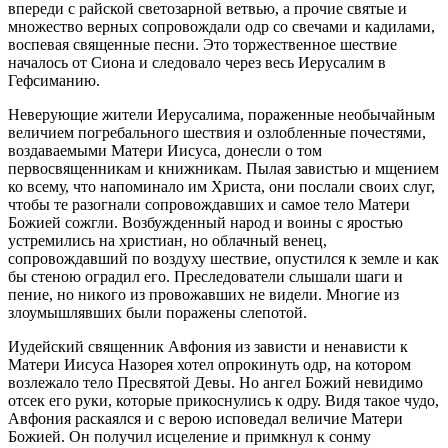
впереди с райской светозарной ветвью, а прочие святые и
множество верных сопровождали одр со свечами и кадилами,
воспевая священные песни. Это торжественное шествие
началось от Сиона и следовало через весь Иерусалим в
Гефсиманию.
Неверующие жители Иерусалима, пораженные необычайным
величием погребального шествия и озлобленные почестями,
воздаваемыми Матери Иисуса, донесли о том
первосвященникам и книжникам. Пылая завистью и мщением
ко всему, что напоминало им Христа, они послали своих слуг,
чтобы те разогнали сопровождавших и самое тело Матери
Божией сожгли. Возбужденный народ и воины с яростью
устремились на христиан, но облачный венец,
сопровождавший по воздуху шествие, опустился к земле и как
бы стеною оградил его. Преследователи слышали шаги и
пение, но никого из провожавших не видели. Многие из
злоумышлявших были поражены слепотой.
Иудейский священник Авфония из зависти и ненависти к
Матери Иисуса Назорея хотел опрокинуть одр, на котором
возлежало тело Пресвятой Девы. Но ангел Божий невидимо
отсек его руки, которые прикоснулись к одру. Видя такое чудо,
Авфония раскаялся и с верою исповедал величие Матери
Божией. Он получил исцеление и примкнул к сонму