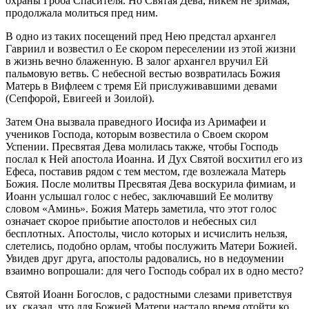
охраны Гроба Спасителя. Но Святая Дева, никем не зримая,
продолжала молиться пред ним.
В одно из таких посещений пред Нею предстал архангел
Гавриил и возвестил о Ее скором переселении из этой жизни
в жизнь вечно блаженную. В залог архангел вручил Ей
пальмовую ветвь. С небесной вестью возвратилась Божия
Матерь в Вифлеем с тремя Ей прислуживавшими девами
(Сепфорой, Евигеей и Зоилой).
Затем Она вызвала праведного Иосифа из Аримафеи и
учеников Господа, которым возвестила о Своем скором
Успении. Пресвятая Дева молилась также, чтобы Господь
послал к Ней апостола Иоанна. И Дух Святой восхитил его из
Ефеса, поставив рядом с тем местом, где возлежала Матерь
Божия. После молитвы Пресвятая Дева воскурила фимиам, и
Иоанн услышал голос с небес, заключавший Ее молитву
словом «Аминь». Божия Матерь заметила, что этот голос
означает скорое прибытие апостолов и небесных сил
бесплотных. Апостолы, число которых и исчислить нельзя,
слетелись, подобно орлам, чтобы послужить Матери Божией.
Увидев друг друга, апостолы радовались, но в недоумении
взаимно вопрошали: для чего Господь собрал их в одно место?
Святой Иоанн Богослов, с радостными слезами приветствуя
их, сказал, что для Божией Матери настало время отойти ко