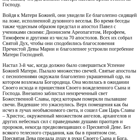
Господу.
Войдя к Матери Божией, они увидели Ее благолепно сидящей
на ложе, исполненной духовного веселья. Во время беседы
также чудесным образом предстал и апостол Павел с
учениками своими: Дионисием Ареопагитом, Иерофеем,
Тимофеем и другими из числа 70 апостолов. Всех их собрал
Святой Дух, чтобы они сподобились благословения
Пречистой Девы Марии и благолепнее устроили погребение
Матери Господней.
Настал 3-й час, когда должно было совершиться Успение
Божией Матери. Пылало множество свечей. Святые апостолы
с песнопениями окружали благолепно украшенный одр, на
котором возлежала Богородица. Она молилась в ожидании
Своего исхода и пришествия Своего вожделенного Сына и
Господа. Внезапно заблистал неизреченный свет
Божественной Славы, пред которым померкли пылавшие
свечи. Видевшие это ужаснулись. Верх помещения как бы
исчез в лучах необъяснимого света, и сошел Сам Царь Славы
– Христос, окруженный множеством ангелов, архангелов и
других небесных сил с праведными душами праотцев и
пророков, некогда предвозвещавших о Пресвятой Деве. Без
всякого телесного страдания, как бы в приятном сне,
Пресвятая Дева предала душу в руки Своего Сына и Бога.