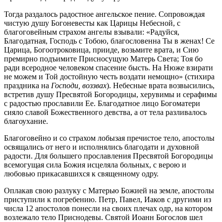
Тогда раздалось радостное ангельское пение. Сопровождая
чистую душу Богоневесты как Царицы Небесной, с
благоговейным страхом ангелы взывали: «Радуйся,
Благодатная, Господь с Тобою, благословенна Ты в женах! Се
Царица, Богоотроковица, прииде, возьмите врата, и Сию
премирно подъимите Присносущую Матерь Света; Тоя бо
ради всеродное человеком спасение бысть. На Нюже взирати
не можем и Той достойную честь воздати немощно» (стихира
праздника на
Господи, воззвах
). Небесные врата возвысились,
встретив душу Пресвятой Богородицы, херувимы и серафимы
с радостью прославили Ее. Благодатное лицо Богоматери
сияло славой Божественного девства, а от тела разливалось
благоухание.
Благоговейно и со страхом лобызая пречистое тело, апостолы
освящались от него и исполнялись благодати и духовной
радости. Для большего прославления Пресвятой Богородицы
всемогущая сила Божия исцеляла больных, с верою и
любовью прикасавшихся к священному одру.
Оплакав свою разлуку с Матерью Божией на земле, апостолы
приступили к погребению. Петр, Павел, Иаков с другими из
числа 12 апостолов понесли на своих плечах одр, на котором
возлежало тело Приснодевы. Святой Иоанн Богослов шел