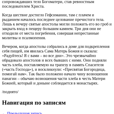
сопровождавших тело Богоматери, став ревностным
последователем Христа.
Когда шествие достигло Гефсимании, там с плачем и
рыданием началось последнее целование пречистого тела.
Лишь к вечеру святые апостолы могли положить его во гроб и
закрыть вход в пещеру большим камнем. Три дня они не
отходили от места погребения, совершая непрестанные
молитвы и псалмопения.
Вечером, когда апостолы собрались в доме для подкрепления
себя пищей, им явилась Сама Матерь Божия и сказала:
«Радуйтесь! Я с вами – во все дни». Это чрезвычайно
обрадовало апостолов и всех бывших с ними. Они подняли
часть хлеба, поставляемую на трапезу в память Спасителя
(«часть Господа»), и воскликнули: «Пресвятая Богородица,
помогай нам». Так было положено начало чину возношения
панагии – обычаю возношения части хлеба в честь Матери
Божией, который и доныне соблюдается в монастырях.
/поднято/
Навигация по записям
← Предыдущая запись