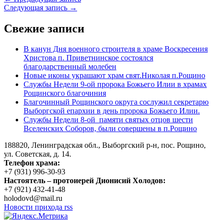
Следующая запись →
Свежие записи
В канун Дня военного строителя в храме Воскресения
Христова п. Приветнинское состоялся
благодарственный молебен
Новые иконы украшают храм свят.Николая п.Рощино
Службы Недели 9-ой пророка Божьего Илии в храмах
Рощинского благочиния
Благочинный Рощинского округа сослужил секретарю
Выборгской епархии в день пророка Божьего Илии.
Службы Недели 8-ой памяти святых отцов шести
Вселенских Соборов, были совершены в п.Рощино
188820, Ленинградская обл., Выборгский
р-н,
пос. Рощино,
ул. Советская, д. 14.
Телефон храма:
+7 (931) 996-30-93
Настоятель – протоиерей Дионисий Холодов:
+7 (921) 432-41-48
holodovd@mail.ru
Новости прихода rss