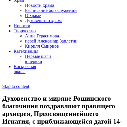
Храм
Новости храма
Расписание богослужений
О храме
Духовенство храма
Новости
Творчество
Анна Герасимова
иерей Александр Заплетин
Кирилл Смирнов
Катехизация
Первые шаги
в церкви
Воскресная
школа
Skip to content
Духовенство и миряне Рощинского
благочиния поздравляют правящего
архиерея, Преосвященнейшего
Игнатия, с приближающейся датой 14-