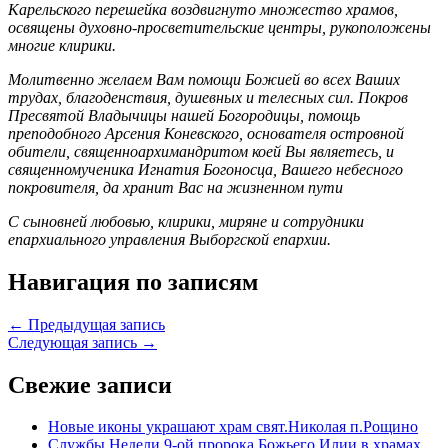
Карельского перешейка воздвигнуто множество храмов,
освящены духовно-просветительские центры, рукоположены
многие клирики.
Молитвенно желаем Вам помощи Божией во всех Ваших
трудах, благоденствия, душевных и телесных сил. Покров
Пресвятой Владычицы нашей Богородицы, помощь
преподобного Арсения Коневского, основателя островной
обители, священноархимандритом коей Вы являетесь, и
священномученика Игнатия Богоносца, Вашего небесного
покровителя, да хранит Вас на жизненном пути
С сыновней любовью, клирики, миряне и сотрудники
епархиального управления Выборгской епархии.
Навигация по записям
← Предыдущая запись
Следующая запись →
Свежие записи
Новые иконы украшают храм свят.Николая п.Рощино
Службы Недели 9-ой пророка Божьего Илии в храмах