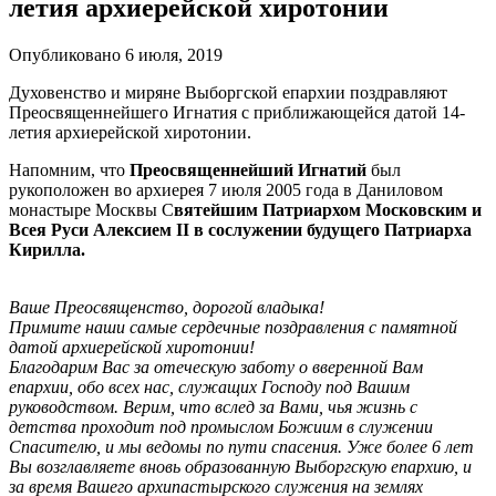
летия архиерейской хиротонии
Опубликовано 6 июля, 2019
Духовенство и миряне Выборгской епархии поздравляют
Преосвященнейшего Игнатия с приближающейся датой 14-
летия архиерейской хиротонии.
Напомним, что
Преосвященнейший Игнатий
был
рукоположен во архиерея 7 июля 2005 года в Даниловом
монастыре Москвы С
вятейшим Патриархом Московским и
Всея Руси Алексием II в сослужении будущего Патриарха
Кирилла.
Ваше Преосвященство, дорогой владыка!
Примите наши самые сердечные поздравления с памятной
датой архиерейской хиротонии!
Благодарим Вас за отеческую заботу о вверенной Вам
епархии, обо всех нас, служащих Господу под Вашим
руководством. Верим, что вслед за Вами, чья жизнь с
детства проходит под промыслом Божиим в служении
Спасителю, и мы ведомы по пути спасения. Уже более 6 лет
Вы возглавляете вновь образованную Выборгскую епархию, и
за время Вашего архипастырского служения на землях