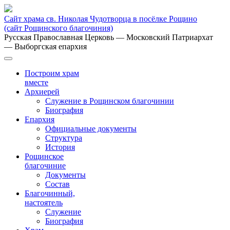
Сайт храма св. Николая Чудотворца в посёлке Рощино
(сайт Рощинского благочиния)
Русская Православная Церковь
— Московский Патриархат
— Выборгская епархия
Построим храм
вместе
Архиерей
Служение в Рощинском благочинии
Биография
Епархия
Официальные документы
Структура
История
Рощинское
благочиние
Документы
Состав
Благочинный,
настоятель
Служение
Биография