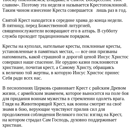
славим». Поэтому эта неделя и называется Крестопоклонной.
Таким чином изнесение Креста совершается лишь раз в год.
Святой Крест находится в середине храма до конца недели.
В пятницу, перед Божественной литургией,
священнослужители возвращают его в алтарь. В субботу
служба проходит традиционным порядком.
Кресты на куполах, нательные кресты, поклонные кресты,
установленные в памятных местах, — все они призваны
напоминать, какой страшной и дорогой ценой Иисус Христос
совершил наше спасение. Не орудию казни поклоняются
христиане, почитая крест, а Самому Христу, обращаясь
к величию той жертвы, в которую Иисус Христос принес
Себя ради всех нас.
В песнопениях Церковь сравнивает Крест с райским Древом
жизни, с армейским знаменем, которое выносится на поле боя
для придания воинам мужества в стремлении одолеть врага.
Глядя на Животворящий Крест, как воины смотрят на своё
знамя в бою, верующие чувствуют прилив сил для
продолжения соблюдения Великого поста: взгляд на Крест,
на котором страдал Сам Господь, духовно поддерживает
христиан.