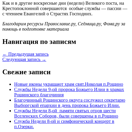
Как и в другие воскресные дни (недели) Великого поста, на
Крестопоклонной совершаются особые службы — пассии —
с чтением Евангелий о Страстях Господних.
Благодарим ресурсы Православие.ру, Седмица.ру, Фома,ру за
помощь в подготовке материала
Навигация по записям
← Предыдущая запись
Следующая запись →
Свежие записи
Новые иконы украшают храм свят.Николая п.Рощино
Службы Недели 9-ой пророка Божьего Илии в храмах
Рощинского благочиния
Благочинный Рощинского округа сослужил секретарю
Выборгской епархии в день пророка Божьего Илии.
Службы Недели 8-ой памяти святых отцов шести
Вселенских Соборов, были совершены в п.Рощино
Служба Недели 8-ой и симфонический концерт в
п.Озерки.