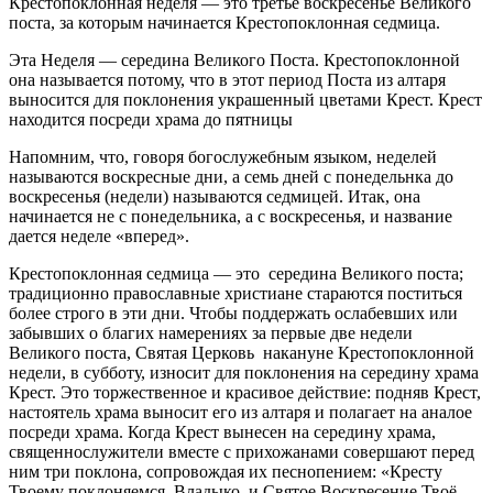
Крестопоклонная неделя — это третье воскресенье Великого
поста, за которым начинается Крестопоклонная седмица.
Эта Неделя — середина Великого Поста. Крестопоклонной
она называется потому, что в этот период Поста из алтаря
выносится для поклонения украшенный цветами Крест. Крест
находится посреди храма до пятницы
Напомним, что, говоря богослужебным языком, неделей
называются воскресные дни, а семь дней с понедельнка до
воскресенья (недели) называются седмицей. Итак, она
начинается не с понедельника, а с воскресенья, и название
дается неделе «вперед».
Крестопоклонная седмица — это середина Великого поста;
традиционно православные христиане стараются поститься
более строго в эти дни. Чтобы поддержать ослабевших или
забывших о благих намерениях за первые две недели
Великого поста, Святая Церковь накануне Крестопоклонной
недели, в субботу, износит для поклонения на середину храма
Крест. Это торжественное и красивое действие: подняв Крест,
настоятель храма выносит его из алтаря и полагает на аналое
посреди храма. Когда Крест вынесен на середину храма,
священнослужители вместе с прихожанами совершают перед
ним три поклона, сопровождая их песнопением: «Кресту
Твоему поклоняемся, Владыко, и Святое Воскресение Твоё