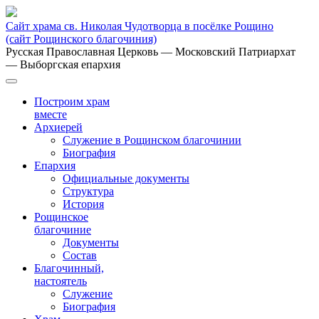
Сайт храма св. Николая Чудотворца в посёлке Рощино
(сайт Рощинского благочиния)
Русская Православная Церковь
— Московский Патриархат
— Выборгская епархия
Построим храм
вместе
Архиерей
Служение в Рощинском благочинии
Биография
Епархия
Официальные документы
Структура
История
Рощинское
благочиние
Документы
Состав
Благочинный,
настоятель
Служение
Биография