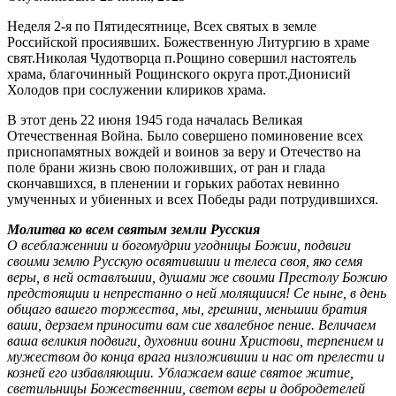
Неделя 2-я по Пятидесятнице, Всех святых в земле
Российской просиявших. Божественную Литургию в храме
свят.Николая Чудотворца п.Рощино совершил настоятель
храма, благочинный Рощинского округа прот.Дионисий
Холодов при сослужении клириков храма.
В этот день 22 июня 1945 года началась Великая
Отечественная Война. Было совершено поминовение всех
приснопамятных вождей и воинов за веру и Отечество на
поле брани жизнь свою положивших, от ран и глада
скончавшихся, в пленении и горьких работах невинно
умученных и убиенных и всех Победы ради потрудившихся.
Молитва ко всем святым земли Русския
О всеблаженнии и богомудрии угодницы Божии, подвиги
своими землю Русскую освятившии и телеса своя, яко семя
веры, в ней оставлъшии, душами же своими Престолу Божию
предстоящии и непрестанно о ней молящиися! Се ныне, в день
общаго вашего торжества, мы, грешнии, меньшии братия
ваши, дерзаем приносити вам сие хвалебное пение. Величаем
ваша великия подвиги, духовнии воини Христови, терпением и
мужеством до конца врага низложившии и нас от прелести и
козней его избавляющии. Ублажаем ваше святое житие,
светильницы Божественнии, светом веры и добродетелей