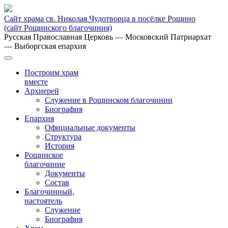
Сайт храма св. Николая Чудотворца в посёлке Рощино
(сайт Рощинского благочиния)
Русская Православная Церковь
— Московский Патриархат
— Выборгская епархия
Построим храм
вместе
Архиерей
Служение в Рощинском благочинии
Биография
Епархия
Официальные документы
Структура
История
Рощинское
благочиние
Документы
Состав
Благочинный,
настоятель
Служение
Биография