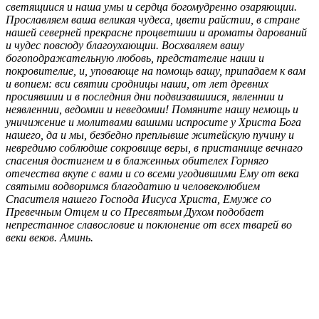
светящиися и наша умы и сердца богомудренно озаряющии.
Прославляем ваша великая чудеса, цвети райстии, в стране
нашей северней прекрасне процветшии и ароматы дарований
и чудес повсюду благоухающии. Восхваляем вашу
богоподражательную любовь, предстателие наши и
покровителие, и, уповающе на помощь вашу, припадаем к вам
и вопием: вси святии сродницы наши, от лет древних
просиявшии и в последния дни подвизавшиися, явленнии и
неявленнии, ведомии и неведомии! Помяните нашу немощь и
уничижение и молитвами вашими испросите у Христа Бога
нашего, да и мы, безбедно преплывше житейскую пучину и
невредимо соблюдше сокровище веры, в пристанище вечнаго
спасения достигнем и в блаженных обителех Горняго
отечества вкупе с вами и со всеми угодившими Ему от века
святыми водворимся благодатию и человеколюбием
Спасителя нашего Господа Иисуса Христа, Емуже со
Превечным Отцем и со Пресвятым Духом подобает
непрестанное славословие и поклонение от всех тварей во
веки веков. Аминь.