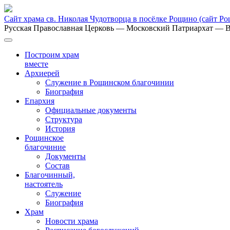
Сайт храма св. Николая Чудотворца в посёлке Рощино
(сайт Р
Русская Православная Церковь
— Московский Патриархат
— В
Построим храм
вместе
Архиерей
Служение в Рощинском благочинии
Биография
Епархия
Официальные документы
Структура
История
Рощинское
благочиние
Документы
Состав
Благочинный,
настоятель
Служение
Биография
Храм
Новости храма