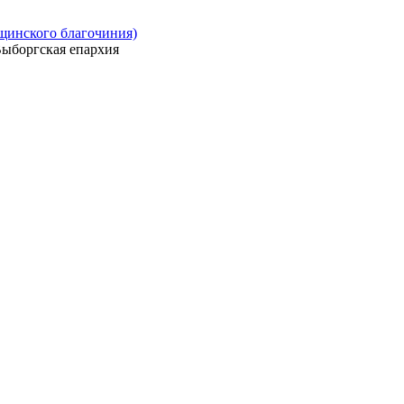
ощинского благочиния)
ыборгская епархия