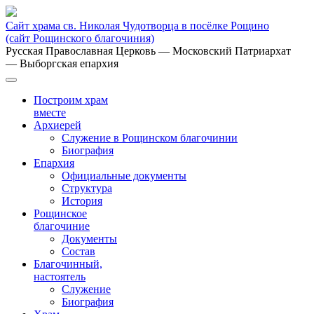
Сайт храма св. Николая Чудотворца в посёлке Рощино
(сайт Рощинского благочиния)
Русская Православная Церковь
— Московский Патриархат
— Выборгская епархия
Построим храм
вместе
Архиерей
Служение в Рощинском благочинии
Биография
Епархия
Официальные документы
Структура
История
Рощинское
благочиние
Документы
Состав
Благочинный,
настоятель
Служение
Биография