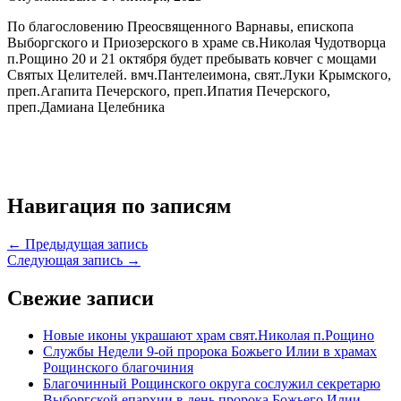
По благословению Преосвященного Варнавы, епископа
Выборгского и Приозерского в храме св.Николая Чудотворца
п.Рощино 20 и 21 октября будет пребывать ковчег с мощами
Святых Целителей. вмч.Пантелеимона, свят.Луки Крымского,
преп.Агапита Печерского, преп.Ипатия Печерского,
преп.Дамиана Целебника
Навигация по записям
← Предыдущая запись
Следующая запись →
Свежие записи
Новые иконы украшают храм свят.Николая п.Рощино
Службы Недели 9-ой пророка Божьего Илии в храмах
Рощинского благочиния
Благочинный Рощинского округа сослужил секретарю
Выборгской епархии в день пророка Божьего Илии.