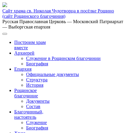
Сайт храма св. Николая Чудотворца в посёлке Рощино
(сайт Рощинского благочиния)
Русская Православная Церковь
— Московский Патриархат
— Выборгская епархия
Построим храм
вместе
Архиерей
Служение в Рощинском благочинии
Биография
Епархия
Официальные документы
Структура
История
Рощинское
благочиние
Документы
Состав
Благочинный,
настоятель
Служение
Биография