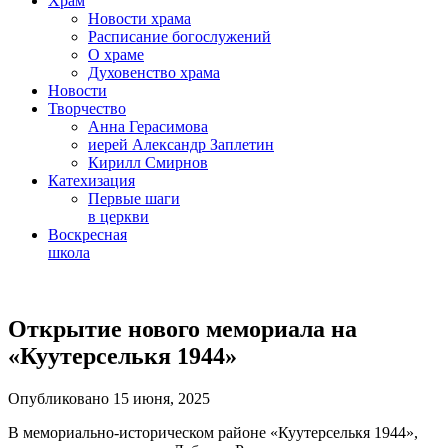
Храм
Новости храма
Расписание богослужений
О храме
Духовенство храма
Новости
Творчество
Анна Герасимова
иерей Александр Заплетин
Кирилл Смирнов
Катехизация
Первые шаги
в церкви
Воскресная
школа
Skip
to
Открытие нового мемориала на
content
«Куутерселькя 1944»
Опубликовано 15 июня, 2025
В мемориально-историческом районе «Куутерселькя 1944»,