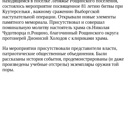
находящимся в поселке Лебяжье Рощинского поселения,
состоялось мероприятие посвященное 81 летию битвы при
Куутерселькя , важному сражению Выборгской
наступательной операции. Открывали новые элементы
памятного мемориала. Присутствовал и совершал
поминальную молитву настоятель храма св.Николая
Чудотворца п.Рощино, благочинный Рощинского округа
протоиерей Дионисий Холодов с клириками храма.
На мероприятии присутствовали представители власти,
патриотические общественные объединения. Были
рассказаны история события, продемонстрированы (и даже
произведены учебные отстрелы) экземпляры оружия той
поры.