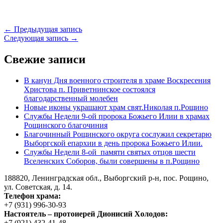
Навигация
← Предыдущая запись
Следующая запись →
по
записям
Свежие записи
В канун Дня военного строителя в храме Воскресения
Христова п. Приветнинское состоялся
благодарственный молебен
Новые иконы украшают храм свят.Николая п.Рощино
Службы Недели 9-ой пророка Божьего Илии в храмах
Рощинского благочиния
Благочинный Рощинского округа сослужил секретарю
Выборгской епархии в день пророка Божьего Илии.
Службы Недели 8-ой памяти святых отцов шести
Вселенских Соборов, были совершены в п.Рощино
188820, Ленинградская обл., Выборгский
р-н,
пос. Рощино,
ул. Советская, д. 14.
Телефон храма:
+7 (931) 996-30-93
Настоятель – протоиерей Дионисий Холодов:
+7 (921) 432-41-48