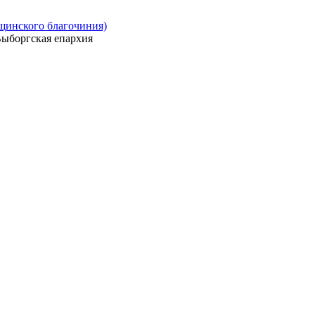
ощинского благочиния)
ыборгская епархия