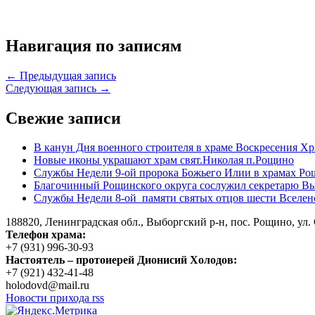
Навигация по записям
← Предыдущая запись
Следующая запись →
Свежие записи
В канун Дня военного строителя в храме Воскресения Хр
Новые иконы украшают храм свят.Николая п.Рощино
Службы Недели 9-ой пророка Божьего Илии в храмах Ро
Благочинный Рощинского округа сослужил секретарю Вы
Службы Недели 8-ой памяти святых отцов шести Вселен
188820, Ленинградская обл., Выборгский
р-н,
пос. Рощино, ул. 
Телефон храма:
+7 (931) 996-30-93
Настоятель – протоиерей Дионисий Холодов:
+7 (921) 432-41-48
holodovd@mail.ru
Новости прихода rss