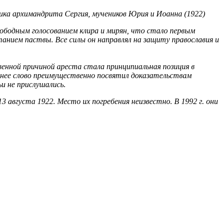
ка архимандрита Сергия, мучеников Юрия и Иоанна (1922)
вободным голосованием клира и мирян, что стало первым
танием паствы. Все силы он направлял на защиту православия и
енной причиной ареста стала принципиальная позиция в
еднее слово преимущественно посвятил доказательствам
и не прислушались.
вгуста 1922. Место их погребения неизвестно. В 1992 г. они