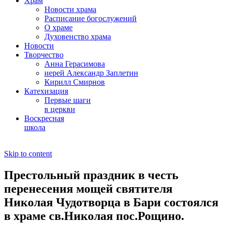
Храм
Новости храма
Расписание богослужений
О храме
Духовенство храма
Новости
Творчество
Анна Герасимова
иерей Александр Заплетин
Кирилл Смирнов
Катехизация
Первые шаги
в церкви
Воскресная
школа
Skip to content
Престольный праздник в честь
перенесения мощей святителя
Николая Чудотворца в Бари состоялся
в храме св.Николая пос.Рощино.