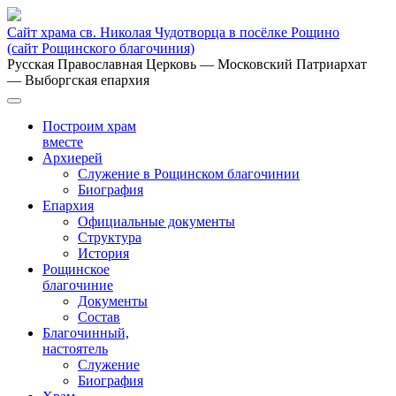
Сайт храма св. Николая Чудотворца в посёлке Рощино
(сайт Рощинского благочиния)
Русская Православная Церковь
— Московский Патриархат
— Выборгская епархия
Построим храм
вместе
Архиерей
Служение в Рощинском благочинии
Биография
Епархия
Официальные документы
Структура
История
Рощинское
благочиние
Документы
Состав
Благочинный,
настоятель
Служение
Биография