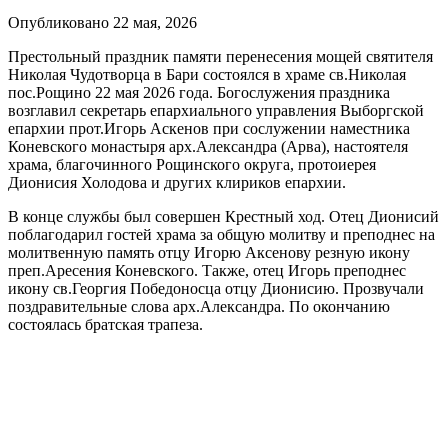
Опубликовано 22 мая, 2026
Престольный праздник памяти перенесения мощей святителя
Николая Чудотворца в Бари состоялся в храме св.Николая
пос.Рощино 22 мая 2026 года. Богослужения праздника
возглавил секретарь епархиального управления Выборгской
епархии прот.Игорь Аскенов при сослужении наместника
Коневского монастыря арх.Александра (Арва), настоятеля
храма, благочинного Рощинского округа, протоиерея
Дионисия Холодова и других клириков епархии.
В конце службы был совершен Крестный ход. Отец Дионисий
поблагодарил гостей храма за общую молитву и преподнес на
молитвенную память отцу Игорю Аксенову резную икону
преп.Аресения Коневского. Также, отец Игорь преподнес
икону св.Георгия Победоносца отцу Дионисию. Прозвучали
поздравительные слова арх.Александра. По окончанию
состоялась братская трапеза.