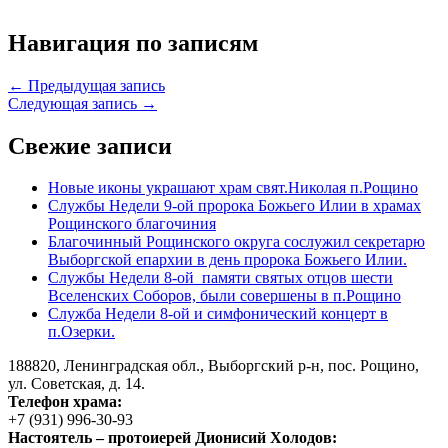
Навигация по записям
← Предыдущая запись
Следующая запись →
Свежие записи
Новые иконы украшают храм свят.Николая п.Рощино
Службы Недели 9-ой пророка Божьего Илии в храмах
Рощинского благочиния
Благочинный Рощинского округа сослужил секретарю
Выборгской епархии в день пророка Божьего Илии.
Службы Недели 8-ой памяти святых отцов шести
Вселенских Соборов, были совершены в п.Рощино
Служба Недели 8-ой и симфонический концерт в
п.Озерки.
188820, Ленинградская обл., Выборгский
р-н,
пос. Рощино,
ул. Советская, д. 14.
Телефон храма:
+7 (931) 996-30-93
Настоятель – протоиерей Дионисий Холодов: