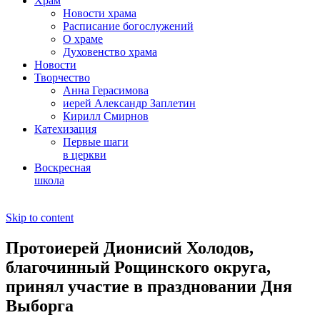
Храм
Новости храма
Расписание богослужений
О храме
Духовенство храма
Новости
Творчество
Анна Герасимова
иерей Александр Заплетин
Кирилл Смирнов
Катехизация
Первые шаги
в церкви
Воскресная
школа
Skip to content
Протоиерей Дионисий Холодов,
благочинный Рощинского округа,
принял участие в праздновании Дня
Выборга