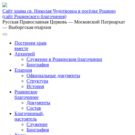
Сайт храма св. Николая Чудотворца в посёлке Рощино
(сайт Рощинского благочиния)
Русская Православная Церковь
— Московский Патриархат
— Выборгская епархия
Построим храм
вместе
Архиерей
Служение в Рощинском благочинии
Биография
Епархия
Официальные документы
Структура
История
Рощинское
благочиние
Документы
Состав
Благочинный,
настоятель
Служение
Биография