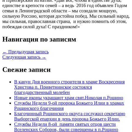
и Приозерский Игнатий: «Дай Бог, чтобы в единстве духа,
единстве и крепости семей – а ведь 2016 год объявлен Годом
семьи в Ленинградской области – мы созидали мощную,
сильную Россию, которая достойна побед. Мы сильный народ,
мы сильная, православная страна, и нужно помнить об этом,
побеждая силой духа! С праздником!»
Навигация по записям
← Предыдущая запись
Следующая запись →
Свежие записи
В канун Дня военного строителя в храме Воскресения
Христова п. Приветнинское состоялся
благодарственный молебен
Новые иконы украшают храм свят.Николая п.Рощино
Службы Недели 9-ой пророка Божьего Илии в храмах
Рощинского благочиния
Благочинный Рощинского округа сослужил секретарю
Выборгской епархии в день пророка Божьего Илии.
Службы Недели 8-ой памяти святых отцов шести
Вселенских Соборов, были совершены в п.Рощино