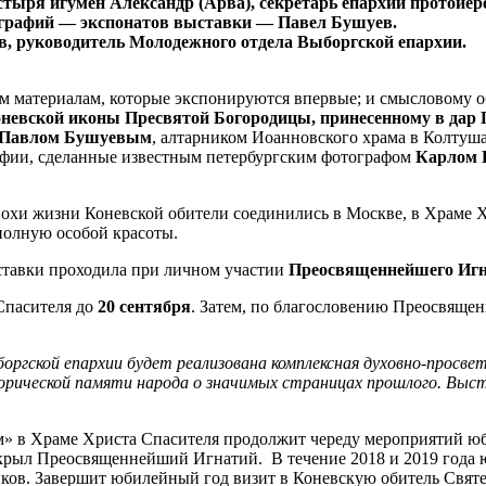
тыря игумен Александр (Арва), секретарь епархии протоиер
ографий — экспонатов выставки — Павел Бушуев.
, руководитель Молодежного отдела Выборгской епархии.
ым материалам, которые экспонируются впервые; и смысловому 
невской иконы Пресвятой Богородицы, принесенному в дар
Павлом Бушуевым
, алтарником Иоанновского храма в Колту
рафии, сделанные известным петербургским фотографом
Карлом 
эпохи жизни Коневской обители соединились в Москве, в Храме 
полную особой красоты.
ыставки проходила при личном участии
Преосвященнейшего Игн
Спасителя до
20 сентября
. Затем, по благословению Преосвяще
ыборгской епархии будет реализована комплексная духовно-прос
орической памяти народа о значимых страницах прошлого. Выс
» в Храме Христа Спасителя продолжит череду мероприятий юб
открыл Преосвященнейший Игнатий. В течение 2018 и 2019 года
ков. Завершит юбилейный год визит в Коневскую обитель Свят