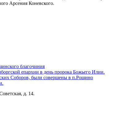
ного Арсения Коневского.
щинского благочиния
боргской епархии в день пророка Божьего Илии.
ских Соборов, были совершены в п.Рощино
и.
Советская, д. 14.