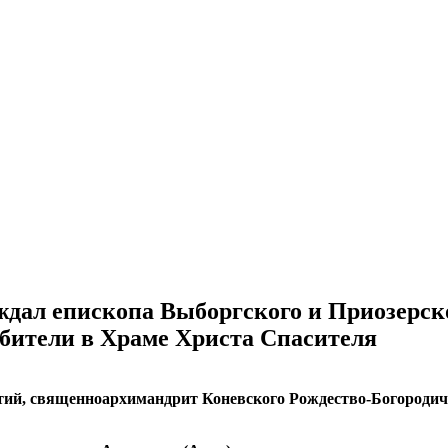
ждал епископа Выборгского и Приозерск
бители в Храме Христа Спасителя
тий, священноархимандрит Коневского Рождество-Богороди