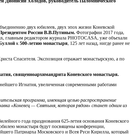
ей Дионисий Холодов, руководитель Паломнического
объединению двух юбилеев, двух эпох жизни Коневской
 Президентом России В.В.Путиным.
Фотографии 2017 года,
шах, главным редактором журнала PHOTOCASA, уже объехали
Буллой
к
500-летию монастыря
, 125 лет назад, нигде ранее не
Христа Спасителя. Экспозиция отражает монастырскую, а по
атия, священноархимандрита Коневского монастыря.
ннейшего Игнатия, увеличенная современными работами
ветительская программа, имеющая целью распространение
тавка «Коневец — Святыня, которая рядом» станет одним из
илейного года празднования 625-летия основания Коневского
 юбилею монастыря будут посвящены конференции,
ейшего Патриарха Московского и Всея Руси Кирилла, который