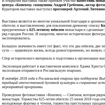
В открытии выставки также приняли участие
наместник монас
центра «Коневец» священник Андрей Гребенюк, автор фот
Куратором выставки выступил
протоиерей Артемий Литвинов
Выставка является во многом уникальной благодаря и архивн
обители; и выставленному для поклонения древнему списку
Ко
приуроченные к
625-летнему юбилею
монастыря и сделанные
ряд городов России. И напротив, многие исторические фотог
экспонировались.
Большую значимость имеет тот факт, что эти два юбилея, две 
сути — церковную жизнь, всегда разностороннюю, но живую, 
Сбор исторического материала и подготовка к организации в
Экспозиция работает в выставочном комплексе Храма Христа 
экспозиция отправится в Рославльскую епархию.
В октябре 2018 года в Рославльской епархии при поддержке В
традиций отечественной духовной культуры и сохранение ист
мероприятий программы.
Проведение фотовыставки «Коневец — Святыня, которая рядом
монастыря. Торжества 625-летия обители 25 июня 2018 года 
молодежные форумы и чтения, торжества престольных праздни