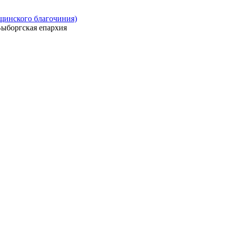
ощинского благочиния)
ыборгская епархия