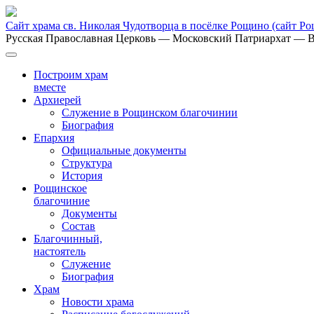
Сайт храма св. Николая Чудотворца в посёлке Рощино
(сайт Р
Русская Православная Церковь
— Московский Патриархат
— В
Построим храм
вместе
Архиерей
Служение в Рощинском благочинии
Биография
Епархия
Официальные документы
Структура
История
Рощинское
благочиние
Документы
Состав
Благочинный,
настоятель
Служение
Биография
Храм
Новости храма