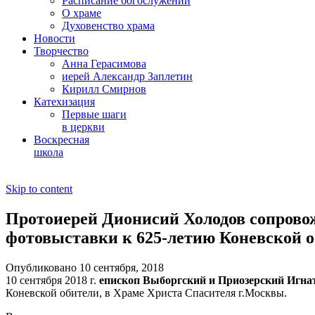
Расписание богослужений
О храме
Духовенство храма
Новости
Творчество
Анна Герасимова
иерей Александр Заплетин
Кирилл Смирнов
Катехизация
Первые шаги
в церкви
Воскресная
школа
Skip to content
Протоиерей Дионисий Холодов сопрово
фотовыставки к 625-летию Коневской о
Опубликовано 10 сентября, 2018
10 сентября 2018 г.
епископ Выборгский и Приозерский Игна
Коневской обители, в Храме Христа Спасителя г.Москвы.