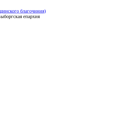
ощинского благочиния)
ыборгская епархия