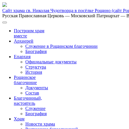
Сайт храма св. Николая Чудотворца в посёлке Рощино
(сайт Р
Русская Православная Церковь
— Московский Патриархат
— В
Построим храм
вместе
Архиерей
Служение в Рощинском благочинии
Биография
Епархия
Официальные документы
Структура
История
Рощинское
благочиние
Документы
Состав
Благочинный,
настоятель
Служение
Биография
Храм
Новости храма