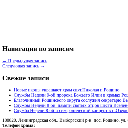
Навигация по записям
← Предыдущая запись
Следующая запись →
Свежие записи
Новые иконы украшают храм свят.Николая п.Рощино
Службы Недели 9-ой пророка Божьего Илии в храмах Ро
Благочинный Рощинского округа сослужил секретарю Вы
Службы Недели 8-ой памяти святых отцов шести Вселен
Служба Недели 8-ой и симфонический концерт в п.Озерк
188820, Ленинградская обл., Выборгский
р-н,
пос. Рощино, ул. 
Телефон храма: