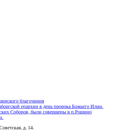
щинского благочиния
боргской епархии в день пророка Божьего Илии.
ских Соборов, были совершены в п.Рощино
и.
Советская, д. 14.