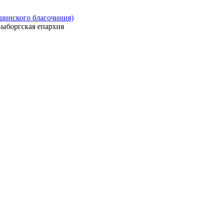
ощинского благочиния)
ыборгская епархия