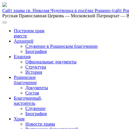
Сайт храма св. Николая Чудотворца в посёлке Рощино
(сайт Р
Русская Православная Церковь
— Московский Патриархат
— В
Построим храм
вместе
Архиерей
Служение в Рощинском благочинии
Биография
Епархия
Официальные документы
Структура
История
Рощинское
благочиние
Документы
Состав
Благочинный,
настоятель
Служение
Биография
Храм
Новости храма