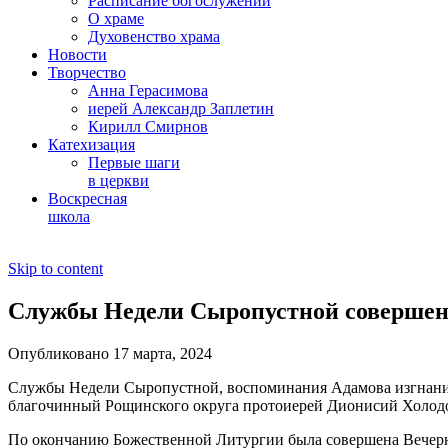
Расписание богослужений
О храме
Духовенство храма
Новости
Творчество
Анна Герасимова
иерей Александр Заплетин
Кирилл Смирнов
Катехизация
Первые шаги
в церкви
Воскресная
школа
Skip to content
Службы Недели Сыропустной совершен
Опубликовано 17 марта, 2024
Службы Недели Сыропустной, воспоминания Адамова изгнания,
благочинный Рощинского округа протоиерей Дионисий Холодов
По окончанию Божественной Литургии была совершена Вечер