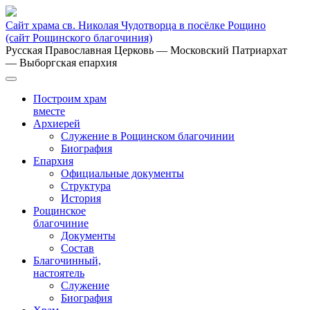
Сайт храма св. Николая Чудотворца в посёлке Рощино
(сайт Рощинского благочиния)
Русская Православная Церковь
— Московский Патриархат
— Выборгская епархия
Построим храм
вместе
Архиерей
Служение в Рощинском благочинии
Биография
Епархия
Официальные документы
Структура
История
Рощинское
благочиние
Документы
Состав
Благочинный,
настоятель
Служение
Биография