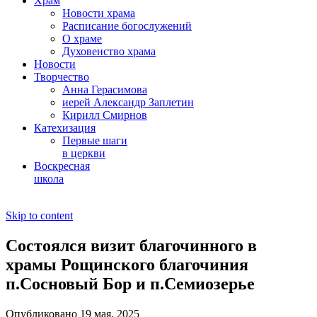
Храм
Новости храма
Расписание богослужений
О храме
Духовенство храма
Новости
Творчество
Анна Герасимова
иерей Александр Заплетин
Кирилл Смирнов
Катехизация
Первые шаги
в церкви
Воскресная
школа
Skip to content
Состоялся визит благочинного в
храмы Рощинского благочиния
п.Сосновый Бор и п.Семиозерье
Опубликовано 19 мая, 2025