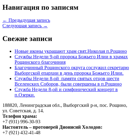
Навигация по записям
← Предыдущая запись
Следующая запись →
Свежие записи
Новые иконы украшают храм свят.Николая п.Рощино
Службы Недели 9-ой пророка Божьего Илии в храмах
Рощинского благочиния
Благочинный Рощинского округа сослужил секретарю
Выборгской епархии в день пророка Божьего Илии.
Службы Недели 8-ой памяти святых отцов шести
Вселенских Соборов, были совершены в п.Рощино
Служба Недели 8-ой и симфонический концерт в
п.Озерки.
188820, Ленинградская обл., Выборгский
р-н,
пос. Рощино,
ул. Советская, д. 14.
Телефон храма:
+7 (931) 996-30-93
Настоятель – протоиерей Дионисий Холодов:
+7 (921) 432-41-48