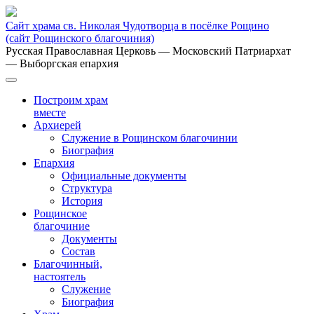
Сайт храма св. Николая Чудотворца в посёлке Рощино
(сайт Рощинского благочиния)
Русская Православная Церковь
— Московский Патриархат
— Выборгская епархия
Построим храм
вместе
Архиерей
Служение в Рощинском благочинии
Биография
Епархия
Официальные документы
Структура
История
Рощинское
благочиние
Документы
Состав
Благочинный,
настоятель
Служение
Биография