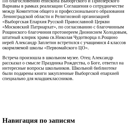
По благословению епископа Выборгского и Приозерского
Варнавы в рамках реализации Соглашения о сотрудничестве
между Комитетом общего и профессионального образования
Ленинградской области и Религиозной организацией
«Выборгская Епархия Русской Православной Церкви
«Московский Патриархат», по согласованию с благочинным
Рощинского благочиния протоиереем Дионисием Холодовым,
штатный клирик храма св.Николая Чудотворца п.Рощино
иерей Александр Заплетин встретился с учащимися 4 классов
окормляемой школы «Первомайского ЦО».
Встреча произошла в школьном музее. Отец Александр
рассказал о смысле Праздника Рождества, о Боге, ответил на
интересные вопросы школьников. Школьной библиотеке
были подарены книги закупленные Выборгской епархией
специально для младшеклассников.
Навигация по записям