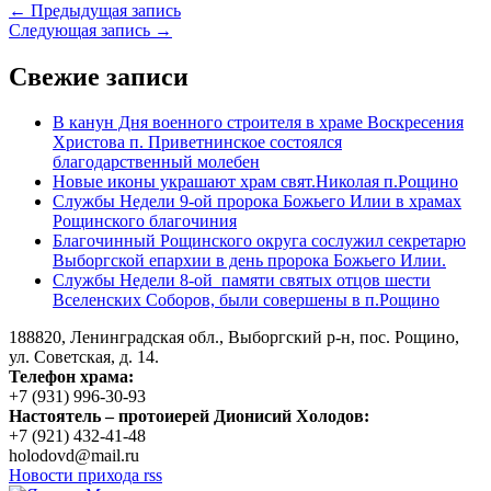
← Предыдущая запись
Следующая запись →
Свежие записи
В канун Дня военного строителя в храме Воскресения
Христова п. Приветнинское состоялся
благодарственный молебен
Новые иконы украшают храм свят.Николая п.Рощино
Службы Недели 9-ой пророка Божьего Илии в храмах
Рощинского благочиния
Благочинный Рощинского округа сослужил секретарю
Выборгской епархии в день пророка Божьего Илии.
Службы Недели 8-ой памяти святых отцов шести
Вселенских Соборов, были совершены в п.Рощино
188820, Ленинградская обл., Выборгский
р-н,
пос. Рощино,
ул. Советская, д. 14.
Телефон храма:
+7 (931) 996-30-93
Настоятель – протоиерей Дионисий Холодов:
+7 (921) 432-41-48
holodovd@mail.ru
Новости прихода rss