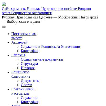
Сайт храма св. Николая Чудотворца в посёлке Рощино
(сайт Рощинского благочиния)
Русская Православная Церковь
— Московский Патриархат
— Выборгская епархия
Построим храм
вместе
Архиерей
Служение в Рощинском благочинии
Биография
Епархия
Официальные документы
Структура
История
Рощинское
благочиние
Документы
Состав
Благочинный,
настоятель
Служение
Биография