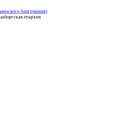
ощинского благочиния)
ыборгская епархия