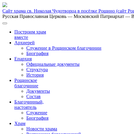
Сайт храма св. Николая Чудотворца в посёлке Рощино
(сайт Р
Русская Православная Церковь
— Московский Патриархат
— В
Построим храм
вместе
Архиерей
Служение в Рощинском благочинии
Биография
Епархия
Официальные документы
Структура
История
Рощинское
благочиние
Документы
Состав
Благочинный,
настоятель
Служение
Биография
Храм
Новости храма