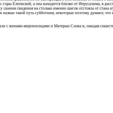
 с горы Елеонской, а она находится близко от Иерусалима, в рас
 скиния свидения на столько именно шагов отстояла от стана иуд
 и назван такой путь субботним, некоторые поэтому думают, что 
али с женами-мироносицами и Матерью Слова и, ожидая сошестви