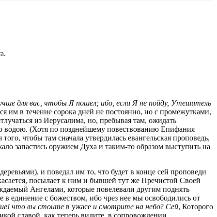
а.
учше для вас, чтобы Я пошел; ибо, если Я не пойду, Утешитель
я им в течение сорока дней не постоянно, но с промежутка­ми,
тлучаться из Иерусалима, но, пребывая там, ожидать
ько водою. (Хотя по позднейшему повествованию Епифания
 того, чтобы там сначала утвердилась евангельская проповедь,
лежало запастись оружием Духа и таким-то образом выступить на
деревьями), и поведал им то, что будет в конце сей проповеди
касается, посылает к ним и бывшей тут же Пре­чистой Своей
ождаемый Ангела­ми, которые повелевали другим поднять
ее в единение с божеством, ибо чрез нее мы освободились от
ие! что вы стоите
в ужасе
и смотрите на небо
?
Сей
, Которого
еликой славой, как теперь видите, в сопровождении