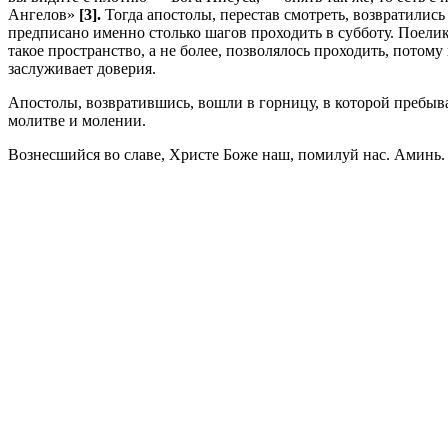
Ангелов»
[3].
Тогда апостолы, пере­став смотреть, возвратились
предписано именно столько шагов проходить в субботу. Поелику
такое пространство, а не более, позволялось проходить, потому
заслуживает доверия.
Апостолы, возвратившись, вошли в горницу, в кото­рой пребыв
молитве и молении.
Вознесшийся во славе, Христе Боже наш, помилуй нас. Аминь.