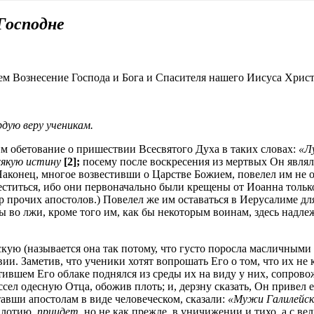
Господне
уем Вознесение Господа и Бога и Спасителя нашего Иисуса Христ
рдую веру ученикам.
 им обетование о пришествии Всесвятого Духа в таких словах:
«Л
сякую истину
[2];
посему после воскресения из мертвых Он являлс
Наконец, многое возвестивши о Царстве Божием, повелел им не о
реститься, ибо они первоначально были крещены от Иоанна тол
 прочих апостолов.) Повелел же им оставаться в Иерусалиме для
е­ны во лжи, кроме того им, как бы некоторым воинам, здесь над
скую (называется она так потому, что густо поросла масличными 
и. Заметив, что ученики хотят вопрошать Его о том, что их не 
атившем Его облаке поднялся из среды их на виду у них, сопров
сел одесную Отца, обожив плоть; и, дерзну ска­зать, Он привел 
авши апостолам в виде человеческом, сказали:
«Мужи Галилейск
 плотию,
приидет
, но не как прежде, в уничи­жении и тихо, а с в