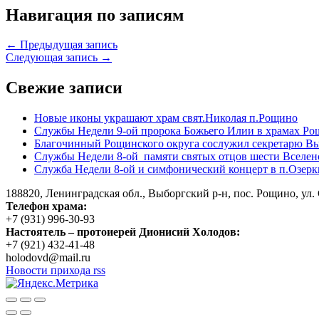
Навигация по записям
← Предыдущая запись
Следующая запись →
Свежие записи
Новые иконы украшают храм свят.Николая п.Рощино
Службы Недели 9-ой пророка Божьего Илии в храмах Ро
Благочинный Рощинского округа сослужил секретарю Вы
Службы Недели 8-ой памяти святых отцов шести Вселен
Служба Недели 8-ой и симфонический концерт в п.Озерк
188820, Ленинградская обл., Выборгский
р-н,
пос. Рощино, ул. 
Телефон храма:
+7 (931) 996-30-93
Настоятель – протоиерей Дионисий Холодов:
+7 (921) 432-41-48
holodovd@mail.ru
Новости прихода rss