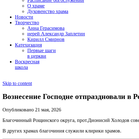
Расписание богослужений
О храме
Духовенство храма
Новости
Творчество
Анна Герасимова
иерей Александр Заплетин
Кирилл Смирнов
Катехизация
Первые шаги
в церкви
Воскресная
школа
Skip to content
Вознесение Господне отпраздновали в 
Опубликовано 21 мая, 2026
Благочинный Рощинского округа, прот.Дионисий Холодов сове
В других храмах благочиния служили клирики храмов.