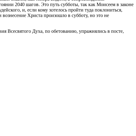
стоянии 2040 шагов. Это путь субботы, так как Моисеем в законе
ейского, и, если кому хо­телось пройти туда поклониться,
и вознесение Христа произошло в субботу, но это не
я Всесвятого Духа, по обе­тованию, упражнялись в посте,