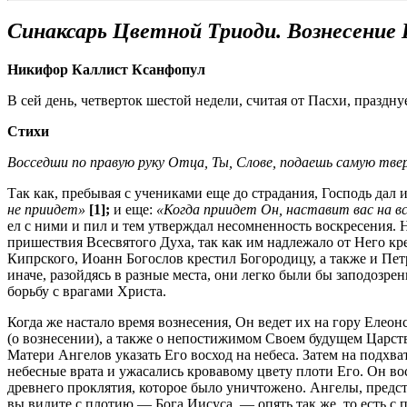
Синаксарь Цветной Триоди. Вознесение 
Никифор Каллист Ксанфопул
В сей день, четверток шестой недели, считая от Пасхи, праздн
Стихи
Восседши по правую руку Отца, Ты, Слове, подаешь са­мую тве
Так как, пребывая с учениками еще до страдания, Господь дал
не приидет»
[1];
и еще:
«Когда приидет Он, наставит вас на в
ел с ними и пил и тем утверждал несомненность воскресения. 
пришествия Всесвятого Духа, так как им надлежало от Него к
Кипрского, Иоанн Богослов крестил Богородицу, а также и Петр
иначе, разой­дясь в разные места, они легко были бы заподозр
борьбу с врагами Христа.
Когда же настало время вознесения, Он ведет их на гору Елеон
(о вознесении), а также о непостижимом Своем будущем Царстви
Матери Ангелов указать Его восход на небеса. Затем на подхв
небесные врата и ужасались кровавому цвету плоти Его. Он вос
древнего проклятия, которое было уничтожено. Ангелы, предст
вы видите с плотию — Бога Иисуса, — опять так же, то есть с