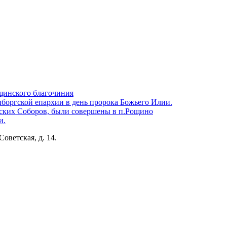
щинского благочиния
боргской епархии в день пророка Божьего Илии.
ских Соборов, были совершены в п.Рощино
и.
Советская, д. 14.