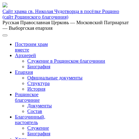
Сайт храма св. Николая Чудотворца в посёлке Рощино
(сайт Рощинского благочиния)
Русская Православная Церковь
— Московский Патриархат
— Выборгская епархия
Построим храм
вместе
Архиерей
Служение в Рощинском благочинии
Биография
Епархия
Официальные документы
Структура
История
Рощинское
благочиние
Документы
Состав
Благочинный,
настоятель
Служение
Биография