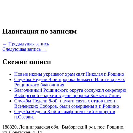
Навигация по записям
← Предыдущая запись
Следующая запись →
Свежие записи
Новые иконы украшают храм свят.Николая п.Рощино
Службы Недели 9-ой пророка Божьего Илии в храмах
Рощинского благочиния
Благочинный Рощинского округа сослужил секретарю
Выборгской епархии в день пророка Божьего Илии.
Службы Недели 8-ой памяти святых отцов шести
Вселенских Соборов, были совершены в п.Рощино
Служба Недели 8-ой и симфонический концерт в
п.Озерки.
188820, Ленинградская обл., Выборгский
р-н,
пос. Рощино,
ул. Советская, д. 14.