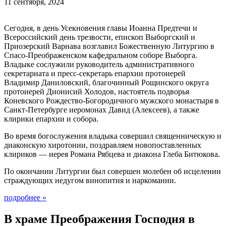
11 сентября, 2024
Сегодня, в день Усекновения главы Иоанна Предтечи и
Всероссийский день трезвости, епископ Выборгский и
Приозерский Варнава возглавил Божественную Литургию в
Спасо-Преображенском кафедральном соборе Выборга.
Владыке сослужили руководитель административного
секретариата и пресс-секретарь епархии протоиерей
Владимир Даниловский, благочинный Рощинского округа
протоиерей Дионисий Холодов, настоятель подворья
Коневского Рождество-Богородичного мужского монастыря в
Санкт-Петербурге иеромонах Давид (Алексеев), а также
клирики епархии и собора.
Во время богослужения владыка совершил священническую и
диаконскую хиротонии, поздравляем новопоставленных
клириков — иерея Романа Рябцева и диакона Глеба Битюкова.
По окончании Литургии был совершен молебен об исцелении
страждующих недугом винопития и наркомании.
подробнее
»
В храме Преображения Господня в