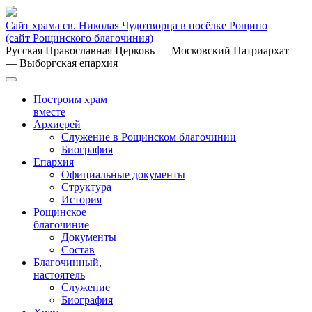
Сайт храма св. Николая Чудотворца в посёлке Рощино
(сайт Рощинского благочиния)
Русская Православная Церковь
— Московский Патриархат
— Выборгская епархия
Построим храм
вместе
Архиерей
Служение в Рощинском благочинии
Биография
Епархия
Официальные документы
Структура
История
Рощинское
благочиние
Документы
Состав
Благочинный,
настоятель
Служение
Биография