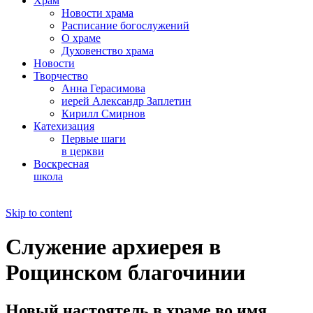
Храм
Новости храма
Расписание богослужений
О храме
Духовенство храма
Новости
Творчество
Анна Герасимова
иерей Александр Заплетин
Кирилл Смирнов
Катехизация
Первые шаги
в церкви
Воскресная
школа
Skip to content
Служение архиерея в
Рощинском благочинии
Новый настоятель в храме во имя