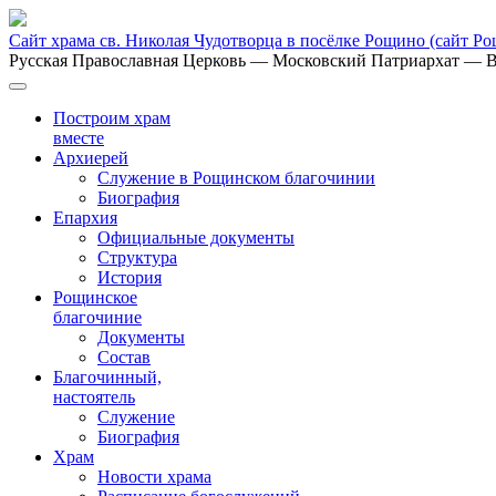
Сайт храма св. Николая Чудотворца в посёлке Рощино
(сайт Р
Русская Православная Церковь
— Московский Патриархат
— В
Построим храм
вместе
Архиерей
Служение в Рощинском благочинии
Биография
Епархия
Официальные документы
Структура
История
Рощинское
благочиние
Документы
Состав
Благочинный,
настоятель
Служение
Биография
Храм
Новости храма