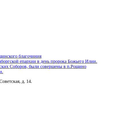
щинского благочиния
боргской епархии в день пророка Божьего Илии.
ских Соборов, были совершены в п.Рощино
и.
Советская, д. 14.