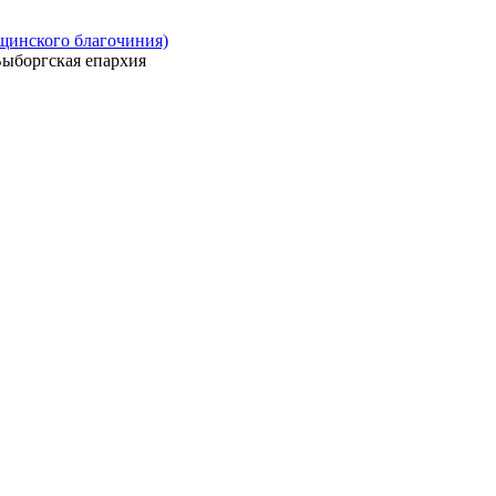
ощинского благочиния)
ыборгская епархия