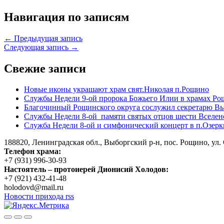
Навигация по записям
← Предыдущая запись
Следующая запись →
Свежие записи
Новые иконы украшают храм свят.Николая п.Рощино
Службы Недели 9-ой пророка Божьего Илии в храмах Ро
Благочинный Рощинского округа сослужил секретарю Вы
Службы Недели 8-ой памяти святых отцов шести Вселен
Служба Недели 8-ой и симфонический концерт в п.Озерк
188820, Ленинградская обл., Выборгский
р-н,
пос. Рощино, ул. 
Телефон храма:
+7 (931) 996-30-93
Настоятель – протоиерей Дионисий Холодов:
+7 (921) 432-41-48
holodovd@mail.ru
Новости прихода rss