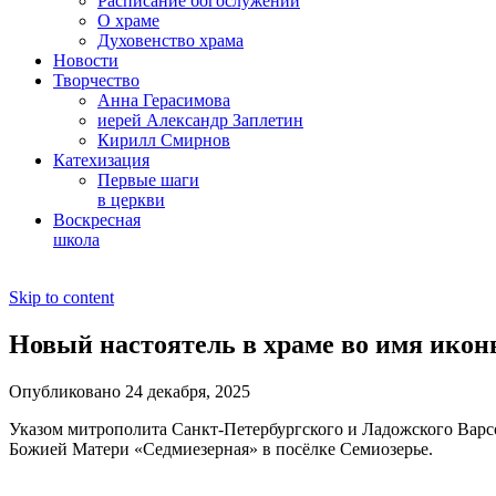
Расписание богослужений
О храме
Духовенство храма
Новости
Творчество
Анна Герасимова
иерей Александр Заплетин
Кирилл Смирнов
Катехизация
Первые шаги
в церкви
Воскресная
школа
Skip to content
Новый настоятель в храме во имя икон
Опубликовано 24 декабря, 2025
Указом митрополита Санкт-Петербургского и Ладожского Варс
Божией Матери «Седмиезерная» в посёлке Семиозерье.